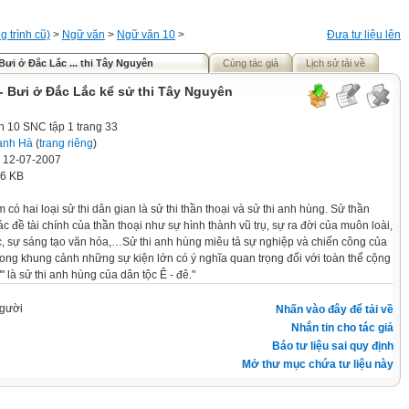
 trình cũ)
>
Ngữ văn
>
Ngữ văn 10
>
Đưa tư liệu lên
Bưi ở Đắc Lắc ... thi Tây Nguyên
Cùng tác giả
Lịch sử tải về
- Bưi ở Đắc Lắc kể sử thi Tây Nguyên
 10 SNC tập 1 trang 33
ạnh Hà
(
trang riêng
)
' 12-07-2007
.6 KB
 có hai loại sử thi dân gian là sử thi thần thoại và sử thi anh hùng. Sử thần
ác đề tài chính của thần thoại như sự hình thành vũ trụ, sự ra đời của muôn loài,
, sự sáng tạo văn hóa,…Sử thi anh hùng miêu tả sự nghiệp và chiến công của
ong khung cảnh những sự kiện lớn có ý nghĩa quan trọng đối với toàn thể cộng
 là sử thi anh hùng của dân tộc Ê - đê."
gười
Nhấn vào đây để tải về
Nhắn tin cho tác giả
Báo tư liệu sai quy định
Mở thư mục chứa tư liệu này