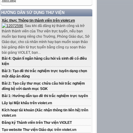
Xem tiếp
HƯỚNG DẪN SỬ DỤNG THƯ VIỆN
Xác thực Thông tin thành viên trên violet.vn
Sau khi đã đăng ký thành công và trở
thành thành viên của Thư viện trực tuyến, nếu bạn
muốn tạo trang riêng cho Trường, Phòng Giáo dục, Sở
Giáo dục, cho cá nhân mình hay bạn muốn soạn thảo
bài giảng điện tử trực tuyến bằng công cụ soạn thảo
bài giảng ViOLET, bạn...
Bài 4: Quản lí ngân hàng câu hỏi và sinh đề có điều
kiện
Bài 3: Tạo đề thi trắc nghiệm trực tuyến dạng chọn
một đáp án đúng
Bài 2: Tạo cây thư mục chứa câu hỏi trắc nghiệm
đồng bộ với danh mục SGK
Bài 1: Hướng dẫn tạo đề thi trắc nghiệm trực tuyến
Lấy lại Mật khẩu trên violet.vn
Kích hoạt tài khoản (Xác nhận thông tin liên hệ) trên
violet.vn
Đăng ký Thành viên trên Thư viện ViOLET
Tạo website Thư viện Giáo dục trên violet.vn