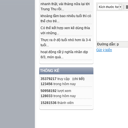
nhanh thật, vài tháng nữa lại tới
Kích thước font
Trung Thu rồi...
khoảng tầm bao nhiêu tuổi thì có
thể cho trẻ...
Có thể kết hợp xen kẽ dùng thìa
với những...
Thực ra ở độ tuổi nhỏ hơn là 3-4
Đường dẫn
:
p
tuổi...
Gửi ý kiến
hoạt động rất ý nghĩa nhân dịp
8/3, món quà...
THỐNG KÊ
35379217
truy cập (
chi tiết
)
123456
trong hôm nay
50958192
lượt xem
128033
trong hôm nay
15281536
thành viên