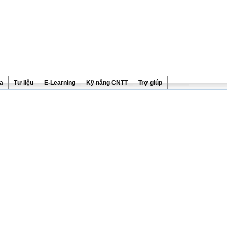
ra
Tư liệu
E-Learning
Kỹ năng CNTT
Trợ giúp