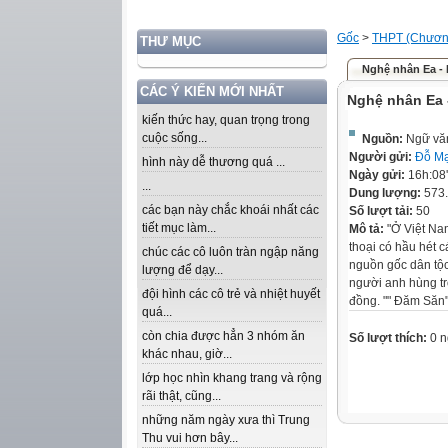
Gốc
>
THPT (Chương
THƯ MỤC
Nghệ nhân Ea - 
CÁC Ý KIẾN MỚI NHẤT
Nghệ nhân Ea 
kiến thức hay, quan trọng trong
cuộc sống...
Nguồn:
Ngữ văn
Người gửi:
Đỗ M
hình này dễ thương quá ...
Ngày gửi:
16h:08
...
Dung lượng:
573
các bạn này chắc khoái nhất các
Số lượt tải:
50
tiết mục làm...
Mô tả:
"Ở Việt Nam
thoại có hầu hét c
chúc các cô luôn tràn ngập năng
nguồn gốc dân tộc
lượng để dạy...
người anh hùng tr
đội hình các cô trẻ và nhiệt huyết
đồng. "" Đăm Săn""
quá...
còn chia được hẳn 3 nhóm ăn
Số lượt thích:
0 n
khác nhau, giờ...
lớp học nhìn khang trang và rộng
rãi thật, cũng...
những năm ngày xưa thì Trung
Thu vui hơn bây...