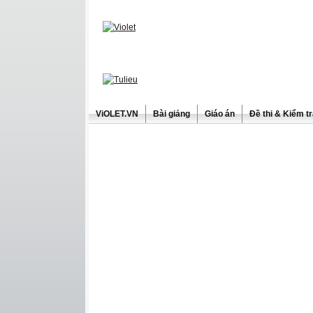
ViOLET.VN
Bài giảng
Giáo án
Đề thi & Kiểm t