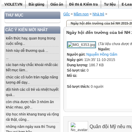
ViOLET.VN
Bài giảng
Giáo án
Đề thi & Kiểm tra
Tư liệu
E-Lea
Gốc
>
Mầm non
>
Nhà trẻ
>
THƯ MỤC
Ngày hội đến trường của bé NH 2015-2
CÁC Ý KIẾN MỚI NHẤT
Ngày hội đến trường của bé NH
kiến thức hay, quan trọng trong
cuộc sống...
(
Tài liệu chưa được 
Nguồn:
hình này dễ thương quá ...
Người gửi:
Nguyễn Hồng Gấm
...
Ngày gửi:
11h:35' 11-10-2015
các bạn này chắc khoái nhất các
Dung lượng:
186.7 KB
tiết mục làm...
Số lượt tải:
0
Mô tả:
chúc các cô luôn tràn ngập năng
lượng để dạy...
Số lượt thích:
0 người
đội hình các cô trẻ và nhiệt huyết
quá...
còn chia được hẳn 3 nhóm ăn
khác nhau, giờ...
lớp học nhìn khang trang và rộng
rãi thật, cũng...
Quân đội Mỹ nêu mụ
những năm ngày xưa thì Trung