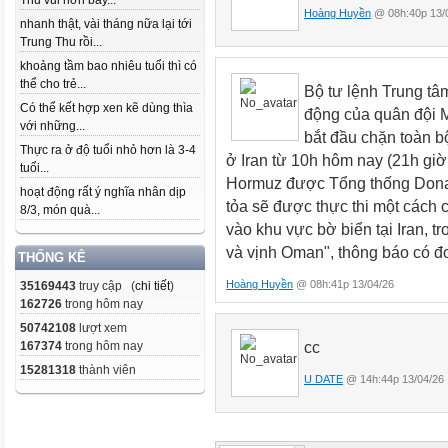
Thu vui hơn bây...
Hoàng Huyền
@ 08h:40p 13/
nhanh thật, vài tháng nữa lại tới
Trung Thu rồi...
khoảng tầm bao nhiêu tuổi thì có
thể cho trẻ...
Bộ tư lệnh Trung t
Có thể kết hợp xen kẽ dùng thìa
động của quân đội 
với những...
bắt đầu chặn toàn b
Thực ra ở độ tuổi nhỏ hơn là 3-4
ở Iran từ 10h hôm nay (21h giờ
tuổi...
Hormuz được Tổng thống Donal
hoạt động rất ý nghĩa nhân dịp
tỏa sẽ được thực thi một cách c
8/3, món quà...
vào khu vực bờ biển tại Iran, t
và vịnh Oman", thông báo có đ
THỐNG KÊ
Hoàng Huyền
@ 08h:41p 13/04/26
35169443
truy cập (
chi tiết
)
162726
trong hôm nay
50742108
lượt xem
cc
167374
trong hôm nay
15281318
thành viên
U DATE
@ 14h:44p 13/04/26