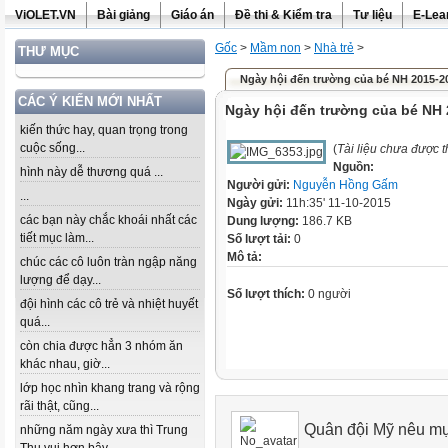
ViOLET.VN
Bài giảng
Giáo án
Đề thi & Kiểm tra
Tư liệu
E-Lea
Gốc
>
Mầm non
>
Nhà trẻ
>
THƯ MỤC
Ngày hội đến trường của bé NH 2015-2
CÁC Ý KIẾN MỚI NHẤT
Ngày hội đến trường của bé NH
kiến thức hay, quan trọng trong
cuộc sống...
(
Tài liệu chưa được 
Nguồn:
hình này dễ thương quá ...
Người gửi:
Nguyễn Hồng Gấm
...
Ngày gửi:
11h:35' 11-10-2015
các bạn này chắc khoái nhất các
Dung lượng:
186.7 KB
tiết mục làm...
Số lượt tải:
0
Mô tả:
chúc các cô luôn tràn ngập năng
lượng để dạy...
Số lượt thích:
0 người
đội hình các cô trẻ và nhiệt huyết
quá...
còn chia được hẳn 3 nhóm ăn
khác nhau, giờ...
lớp học nhìn khang trang và rộng
rãi thật, cũng...
Quân đội Mỹ nêu mụ
những năm ngày xưa thì Trung