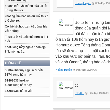
Thu vui hơn bây...
Hoàng Huyền
@ 08h:40p 13/
nhanh thật, vài tháng nữa lại tới
Trung Thu rồi...
khoảng tầm bao nhiêu tuổi thì có
thể cho trẻ...
Bộ tư lệnh Trung t
Có thể kết hợp xen kẽ dùng thìa
động của quân đội 
với những...
bắt đầu chặn toàn b
Thực ra ở độ tuổi nhỏ hơn là 3-4
ở Iran từ 10h hôm nay (21h giờ
tuổi...
Hormuz được Tổng thống Donal
hoạt động rất ý nghĩa nhân dịp
tỏa sẽ được thực thi một cách c
8/3, món quà...
vào khu vực bờ biển tại Iran, t
và vịnh Oman", thông báo có đ
THỐNG KÊ
Hoàng Huyền
@ 08h:41p 13/04/26
35862666
truy cập (
chi tiết
)
5174
trong hôm nay
51469033
lượt xem
cc
5890
trong hôm nay
15281938
thành viên
U DATE
@ 14h:44p 13/04/26