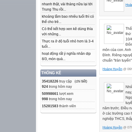
nhanh thật, vài tháng nữa lại tới
Hoà
Trung Thu rồi...
khoảng tầm bao nhiêu tuổi thì có
thể cho trẻ...
Thấ
Có thể kết hợp xen kẽ dùng thìa
thứ
với những...
10/
Thực ra ở độ tuổi nhỏ hơn là 3-4
Đốn
tuổi...
môn của con. Anh
hoạt động rất ý nghĩa nhân dịp
Đình. Riêng nguy
8/3, món quà...
chuẩn "tràn tuyến
Hoàng Huyền
@ 06h
THỐNG KÊ
35418226
truy cập (
chi tiết
)
924
trong hôm nay
Nhi
nay
50998661
lượt xem
Ngọ
998
trong hôm nay
tuyể
15281583
thành viên
năm trước. Điều n
ở các trường cao 
nghiệp THCS, thấ
Hoàng Huyền
@ 07h