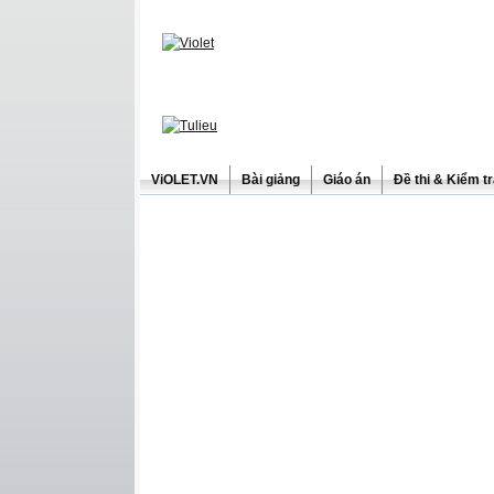
ViOLET.VN
Bài giảng
Giáo án
Đề thi & Kiểm t