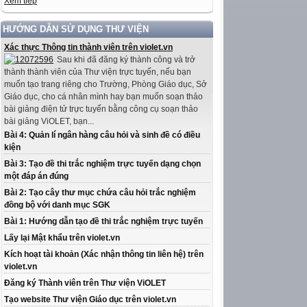
Xem tiếp
HƯỚNG DẪN SỬ DỤNG THƯ VIỆN
Xác thực Thông tin thành viên trên violet.vn
Sau khi đã đăng ký thành công và trở
thành thành viên của Thư viện trực tuyến, nếu bạn
muốn tạo trang riêng cho Trường, Phòng Giáo dục, Sở
Giáo dục, cho cá nhân mình hay bạn muốn soạn thảo
bài giảng điện tử trực tuyến bằng công cụ soạn thảo
bài giảng ViOLET, bạn...
Bài 4: Quản lí ngân hàng câu hỏi và sinh đề có điều
kiện
Bài 3: Tạo đề thi trắc nghiệm trực tuyến dạng chọn
một đáp án đúng
Bài 2: Tạo cây thư mục chứa câu hỏi trắc nghiệm
đồng bộ với danh mục SGK
Bài 1: Hướng dẫn tạo đề thi trắc nghiệm trực tuyến
Lấy lại Mật khẩu trên violet.vn
Kích hoạt tài khoản (Xác nhận thông tin liên hệ) trên
violet.vn
Đăng ký Thành viên trên Thư viện ViOLET
Tạo website Thư viện Giáo dục trên violet.vn