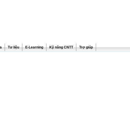
ra
Tư liệu
E-Learning
Kỹ năng CNTT
Trợ giúp