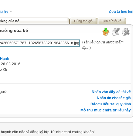
à trẻ
>
Đưa tư liệu lên
ường của bé
Cùng tác giả
Lịch sử tải về
trường của bé
(
Tài liệu chưa được thẩm
định
)
 Hạnh
' 26-03-2016
.5 KB
gười
Nhấn vào đây để tải về
Nhắn tin cho tác giả
Báo tư liệu sai quy định
Mở thư mục chứa tư liệu này
 huynh cân não vì đăng ký lớp 10 'như chơi chứng khoán'