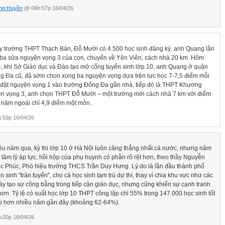
ng Huyền
@ 06h:57p 16/04/26
y trường THPT Thạch Bàn, Đỗ Mười có 4.500 học sinh đăng ký, anh Quang lần
 ba sửa nguyện vọng 3 của con, chuyển về Yên Viên, cách nhà 20 km. Hôm
4, khi Sở Giáo dục và Đào tạo mở cổng tuyển sinh lớp 10, anh Quang ở quận
g Đa cũ, đã sớm chọn xong ba nguyện vọng dựa trên lực học 7-7,5 điểm mỗi
 đặt nguyện vọng 1 vào trường Đống Đa gần nhà, tiếp đó là THPT Khương
ện vọng 3, anh chọn THPT Đỗ Mười – một trường mới cách nhà 7 km với điểm
" năm ngoái chỉ 4,9 điểm một môn.
:59p 16/04/26
ều năm qua, kỳ thi lớp 10 ở Hà Nội luôn căng thẳng nhất cả nước, nhưng năm
, tâm lý áp lực, hồi hộp của phụ huynh có phần rõ rệt hơn, theo thầy Nguyễn
c Phúc, Phó hiệu trưởng THCS Trần Duy Hưng. Lý do là lần đầu thành phố
n sinh "tràn tuyến", cho cả học sinh tạm trú dự thi, thay vì chia khu vực như các
ày tạo sự công bằng trong tiếp cận giáo dục, nhưng cũng khiến sự cạnh tranh
hơn. Tỷ lệ có suất học lớp 10 THPT công lập chỉ 55% trong 147.000 học sinh tốt
p hơn nhiều năm gần đây (khoảng 62-64%).
:00p 16/04/26