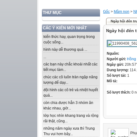
Gốc
>
Mầm non
>
Nh
THƯ MỤC
Ngày hội đén tr
CÁC Ý KIẾN MỚI NHẤT
Ngày hội đén 
kiến thức hay, quan trọng trong
cuộc sống...
hình này dễ thương quá ...
Nguồn:
...
Người gửi:
Hồng
các bạn này chắc khoái nhất các
Ngày gửi:
20h:57
tiết mục làm...
Dung lượng:
114
Số lượt tải:
1
chúc các cô luôn tràn ngập năng
Mô tả:
lượng để dạy...
đội hình các cô trẻ và nhiệt huyết
Số lượt thích:
0 n
quá...
còn chia được hẳn 3 nhóm ăn
khác nhau, giờ...
lớp học nhìn khang trang và rộng
rãi thật, cũng...
những năm ngày xưa thì Trung
Phụ
Thu vui hơn bây...