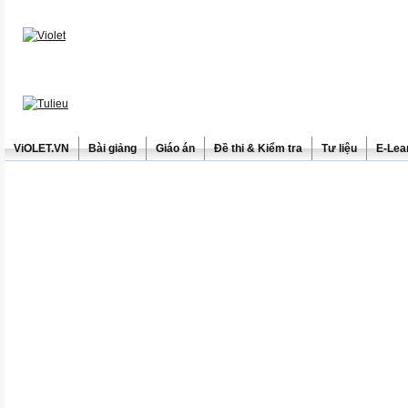
ViOLET.VN
Bài giảng
Giáo án
Đề thi & Kiểm tra
Tư liệu
E-Lea