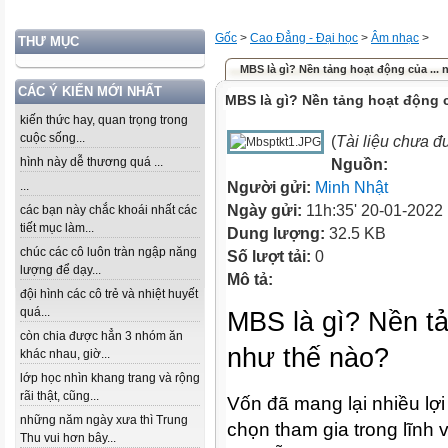
Gốc
>
Cao Đẳng - Đại học
>
Âm nhạc
>
THƯ MỤC
MBS là gì? Nền tảng hoạt động của ...
CÁC Ý KIẾN MỚI NHẤT
MBS là gì? Nền tảng hoạt động
kiến thức hay, quan trọng trong
cuộc sống...
(
Tài liệu chưa đ
hình này dễ thương quá ...
Nguồn:
...
Người gửi:
Minh Nhật
Ngày gửi:
11h:35' 20-01-2022
các bạn này chắc khoái nhất các
tiết mục làm...
Dung lượng:
32.5 KB
chúc các cô luôn tràn ngập năng
Số lượt tải:
0
lượng để dạy...
Mô tả:
đội hình các cô trẻ và nhiệt huyết
quá...
MBS là gì? Nền t
còn chia được hẳn 3 nhóm ăn
như thế nào?
khác nhau, giờ...
lớp học nhìn khang trang và rộng
rãi thật, cũng...
Vốn đã mang lại nhiều lợi
những năm ngày xưa thì Trung
chọn tham gia trong lĩnh 
Thu vui hơn bây...