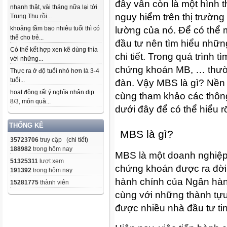
đây vẫn còn là một hình t
nhanh thật, vài tháng nữa lại tới
nguy hiểm trên thị trường 
Trung Thu rồi...
lường của nó. Để có thể m
khoảng tầm bao nhiêu tuổi thì có
thể cho trẻ...
đầu tư nên tìm hiểu nhữn
Có thể kết hợp xen kẽ dùng thìa
chi tiết. Trong quá trình t
với những...
chứng khoán MB, … thường
Thực ra ở độ tuổi nhỏ hơn là 3-4
tuổi...
đàn. Vậy MBS là gì? Nền 
hoạt động rất ý nghĩa nhân dịp
cùng tham khảo các thông 
8/3, món quà...
dưới đây để có thể hiểu r
THỐNG KÊ
MBS là gì?
35723706
truy cập (
chi tiết
)
188982
trong hôm nay
MBS là một doanh nghiệp k
51325311
lượt xem
chứng khoán được ra đời 
191392
trong hôm nay
hành chính của Ngân hàn
15281775
thành viên
cùng với những thành tựu
được nhiều nhà đầu tư tin