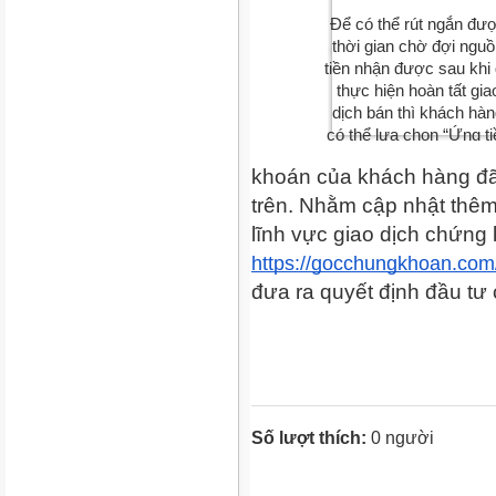
Để có thể rút ngắn đượ
thời gian chờ đợi nguồ
tiền nhận được sau khi 
thực hiện hoàn tất giao
dịch bán thì khách hàn
có thể lựa chọn “Ứng ti
trước”, nhờ đó mà có th
khoán của khách hàng đã
nhận được nguồn lợi đ
trên. Nhằm cập nhật thêm 
tiếp tục thực hiện tiếp c
hoạt động đầu tư hiệu q
https://gocchungkhoan.com
đưa ra quyết định đầu tư
Số lượt thích:
0 người