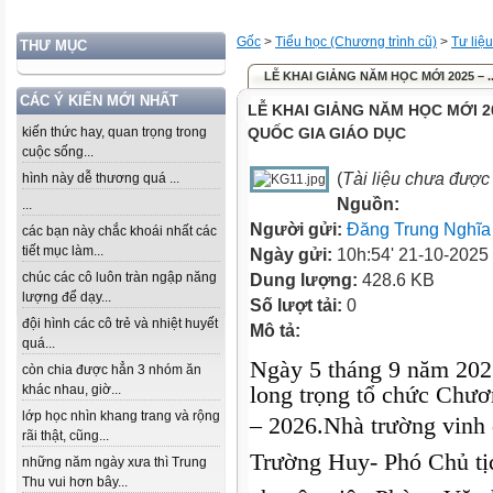
Gốc
>
Tiểu học (Chương trình cũ)
>
Tư liệ
THƯ MỤC
LỄ KHAI GIẢNG NĂM HỌC MỚI 2025 – .
CÁC Ý KIẾN MỚI NHẤT
LỄ KHAI GIẢNG NĂM HỌC MỚI 2
kiến thức hay, quan trọng trong
QUỐC GIA GIÁO DỤC
cuộc sống...
(
Tài liệu chưa được
hình này dễ thương quá ...
Nguồn:
...
Người gửi:
Đăng Trung Nghĩa
các bạn này chắc khoái nhất các
tiết mục làm...
Ngày gửi:
10h:54' 21-10-2025
chúc các cô luôn tràn ngập năng
Dung lượng:
428.6 KB
lượng để dạy...
Số lượt tải:
0
đội hình các cô trẻ và nhiệt huyết
Mô tả:
quá...
Ngày 5 tháng 9 năm 20
còn chia được hẳn 3 nhóm ăn
long trọng tổ chức Chươ
khác nhau, giờ...
lớp học nhìn khang trang và rộng
– 2026.
Nhà trường vinh 
rãi thật, cũng...
Trường Huy- Phó Chủ t
những năm ngày xưa thì Trung
Thu vui hơn bây...