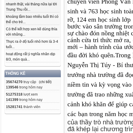
chuyên viên Phòng Văn 
nhanh thật, vài tháng nữa lại tới
Trung Thu rồi...
sinh và 763 học sinh to
khoảng tầm bao nhiêu tuổi thì có
rỡ, 124 em học sinh lớp 
thể cho trẻ...
bước vào sân trường tro
Có thể kết hợp xen kẽ dùng thìa
sự chào đón nồng nhiệt c
với những...
cánh cửa tri thức mở ra,
Thực ra ở độ tuổi nhỏ hơn là 3-4
mới – hành trình của ướ
tuổi...
đầu đời khó quên.
Trong 
hoạt động rất ý nghĩa nhân dịp
8/3, món quà...
Nguyễn Thị Túy - Bí th
trưởng nhà trường đã đọ
THỐNG KÊ
35674270
truy cập (
chi tiết
)
niềm tin và kỳ vọng vào
139546
trong hôm nay
trường đã trao những xu
51275318
lượt xem
141399
trong hôm nay
cảnh khó khăn để giúp c
15281741
thành viên
các bạn trong năm học m
của thầy trò nhà trườ
đã khép lại chương trì