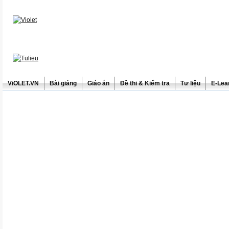
ViOLET.VN
Bài giảng
Giáo án
Đề thi & Kiểm tra
Tư liệu
E-Lea