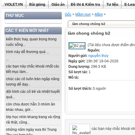
ViOLET.VN
Bài giảng
Giáo án
Đề thi & Kiểm tra
Tư liệu
E-Lea
Gốc
>
Mầm non
>
Mầm
>
THƯ MỤC
làm chong chóng b2
CÁC Ý KIẾN MỚI NHẤT
làm chong chóng b2
kiến thức hay, quan trọng trong
cuộc sống...
(
Tài liệu chưa được thẩm đị
Nguồn:
hình này dễ thương quá ...
Người gửi:
nguyễn thúy
...
Ngày gửi:
19h:36' 18-04-2026
các bạn này chắc khoái nhất các
Dung lượng:
296.5 KB
tiết mục làm...
Số lượt tải:
1
Mô tả:
chúc các cô luôn tràn ngập năng
lượng để dạy...
Số lượt thích:
0 người
đội hình các cô trẻ và nhiệt huyết
quá...
còn chia được hẳn 3 nhóm ăn
khác nhau, giờ...
lớp học nhìn khang trang và rộng
rãi thật, cũng...
các bạn này chắc khoái nh
những năm ngày xưa thì Trung