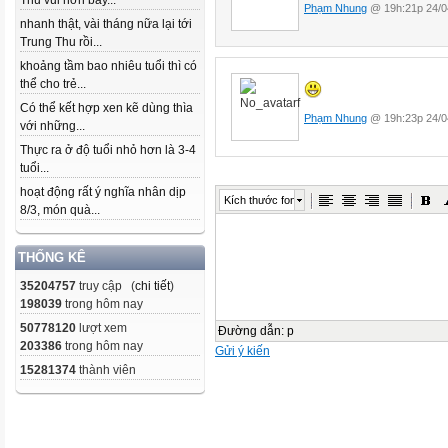
Thu vui hơn bây...
Phạm Nhung
@ 19h:21p 24/0
nhanh thật, vài tháng nữa lại tới
Trung Thu rồi...
khoảng tầm bao nhiêu tuổi thì có
thể cho trẻ...
Có thể kết hợp xen kẽ dùng thìa
Phạm Nhung
@ 19h:23p 24/0
với những...
Thực ra ở độ tuổi nhỏ hơn là 3-4
tuổi...
hoạt động rất ý nghĩa nhân dịp
Kích thước font
8/3, món quà...
THỐNG KÊ
35204757
truy cập (
chi tiết
)
198039
trong hôm nay
50778120
lượt xem
Đường dẫn
:
p
203386
trong hôm nay
Gửi ý kiến
15281374
thành viên