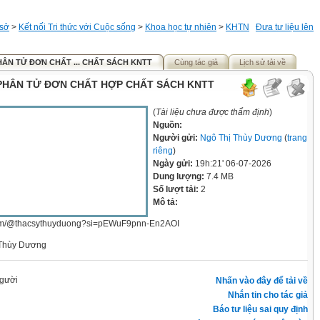
 sở
>
Kết nối Tri thức với Cuộc sống
>
Khoa học tự nhiên
>
KHTN
Đưa tư liệu lên
PHÂN TỬ ĐƠN CHẤT ... CHẤT SÁCH KNTT
Cùng tác giả
Lịch sử tải về
 PHÂN TỬ ĐƠN CHẤT HỢP CHẤT SÁCH KNTT
(
Tài liệu chưa được thẩm định
)
Nguồn:
Người gửi:
Ngô Thị Thùy Dương
(
trang
riêng
)
Ngày gửi:
19h:21' 06-07-2026
Dung lượng:
7.4 MB
Số lượt tải:
2
Mô tả:
.com/@thacsythuyduong?si=pEWuF9pnn-En2AOI
 Thùy Dương
gười
Nhấn vào đây để tải về
Nhắn tin cho tác giả
Báo tư liệu sai quy định