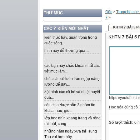
Gốc
>
Trung học cơ
THƯ MỤC
7
>
KHTN 7 BÀI 5 
CÁC Ý KIẾN MỚI NHẤT
KHTN 7 BÀI 5
kiến thức hay, quan trọng trong
cuộc sống...
hình này dễ thương quá ...
...
các bạn này chắc khoái nhất các
tiết mục làm...
chúc các cô luôn tràn ngập năng
lượng để dạy...
đội hình các cô trẻ và nhiệt huyết
quá...
https://youtube
còn chia được hẳn 3 nhóm ăn
Học hóa cùng cô
khác nhau, giờ...
lớp học nhìn khang trang và rộng
Số lượt thích:
0 n
rãi thật, cũng...
những năm ngày xưa thì Trung
Thu vui hơn bây...