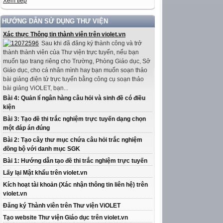
Xem tiếp
HƯỚNG DẪN SỬ DỤNG THƯ VIỆN
Xác thực Thông tin thành viên trên violet.vn
Sau khi đã đăng ký thành công và trở
thành thành viên của Thư viện trực tuyến, nếu bạn
muốn tạo trang riêng cho Trường, Phòng Giáo dục, Sở
Giáo dục, cho cá nhân mình hay bạn muốn soạn thảo
bài giảng điện tử trực tuyến bằng công cụ soạn thảo
bài giảng ViOLET, bạn...
Bài 4: Quản lí ngân hàng câu hỏi và sinh đề có điều
kiện
Bài 3: Tạo đề thi trắc nghiệm trực tuyến dạng chọn
một đáp án đúng
Bài 2: Tạo cây thư mục chứa câu hỏi trắc nghiệm
đồng bộ với danh mục SGK
Bài 1: Hướng dẫn tạo đề thi trắc nghiệm trực tuyến
Lấy lại Mật khẩu trên violet.vn
Kích hoạt tài khoản (Xác nhận thông tin liên hệ) trên
violet.vn
Đăng ký Thành viên trên Thư viện ViOLET
Tạo website Thư viện Giáo dục trên violet.vn