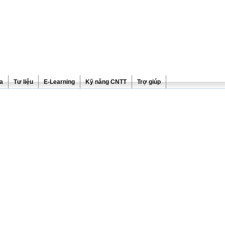
ra
Tư liệu
E-Learning
Kỹ năng CNTT
Trợ giúp