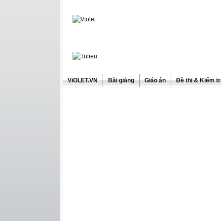
ViOLET.VN
Bài giảng
Giáo án
Đề thi & Kiểm t