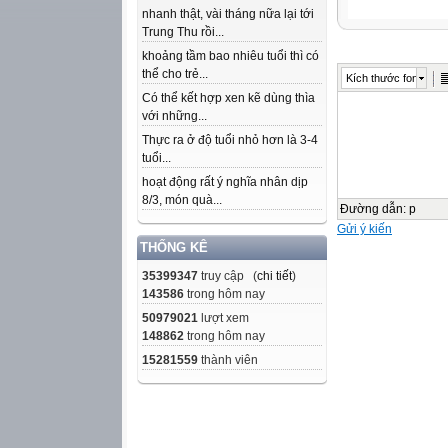
nhanh thật, vài tháng nữa lại tới
Trung Thu rồi...
khoảng tầm bao nhiêu tuổi thì có
thể cho trẻ...
Kích thước font
Có thể kết hợp xen kẽ dùng thìa
với những...
Thực ra ở độ tuổi nhỏ hơn là 3-4
tuổi...
hoạt động rất ý nghĩa nhân dịp
8/3, món quà...
Đường dẫn
:
p
Gửi ý kiến
THỐNG KÊ
35399347
truy cập (
chi tiết
)
143586
trong hôm nay
50979021
lượt xem
148862
trong hôm nay
15281559
thành viên