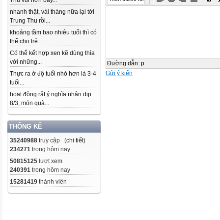
Thu vui hơn bây...
nhanh thật, vài tháng nữa lại tới
Trung Thu rồi...
khoảng tầm bao nhiêu tuổi thì có
thể cho trẻ...
Có thể kết hợp xen kẽ dùng thìa
với những...
Đường dẫn
:
p
Gửi ý kiến
Thực ra ở độ tuổi nhỏ hơn là 3-4
tuổi...
hoạt động rất ý nghĩa nhân dịp
8/3, món quà...
THỐNG KÊ
35240988
truy cập (
chi tiết
)
234271
trong hôm nay
50815125
lượt xem
240391
trong hôm nay
15281419
thành viên