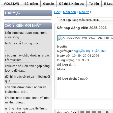
ViOLET.VN
Bài giảng
Giáo án
Đề thi & Kiểm tra
Tư liệu
E-Lea
Gốc
>
Mầm non
>
Nhà trẻ
>
THƯ MỤC
Kết nạp đảng viên 2025-2026
CÁC Ý KIẾN MỚI NHẤT
Kết nạp đảng viên 2025-2026
kiến thức hay, quan trọng trong
cuộc sống...
hình này dễ thương quá ...
Nguồn:
...
Người gửi:
Nguyễn Thị Huyền Thu
các bạn này chắc khoái nhất các
Ngày gửi:
10h:54' 29-04-2026
tiết mục làm...
Dung lượng:
185.9 KB
Số lượt tải:
1
chúc các cô luôn tràn ngập năng
Mô tả:
lượng để dạy...
đội hình các cô trẻ và nhiệt huyết
Số lượt thích:
0 người
quá...
còn chia được hẳn 3 nhóm ăn
khác nhau, giờ...
lớp học nhìn khang trang và rộng
rãi thật, cũng...
những năm ngày xưa thì Trung
Kích thước font