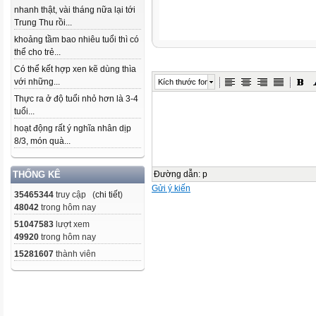
nhanh thật, vài tháng nữa lại tới
Trung Thu rồi...
khoảng tầm bao nhiêu tuổi thì có
thể cho trẻ...
Có thể kết hợp xen kẽ dùng thìa
với những...
Kích thước font
Thực ra ở độ tuổi nhỏ hơn là 3-4
tuổi...
hoạt động rất ý nghĩa nhân dịp
8/3, món quà...
Đường dẫn
:
p
THỐNG KÊ
Gửi ý kiến
35465344
truy cập (
chi tiết
)
48042
trong hôm nay
51047583
lượt xem
49920
trong hôm nay
15281607
thành viên