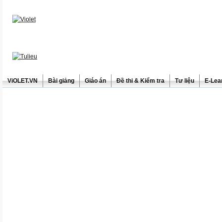
ViOLET.VN
Bài giảng
Giáo án
Đề thi & Kiểm tra
Tư liệu
E-Lea