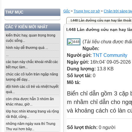
Gốc
>
Trung học cơ sở
>
Chân trời sáng tạ
THƯ MỤC
I.448 Làn đường cứu nạn hay làn thoát
CÁC Ý KIẾN MỚI NHẤT
I.448 Làn đường cứu nạn hay là
kiến thức hay, quan trọng trong
cuộc sống...
(
Tài liệu chưa được th
hình này dễ thương quá ...
Nguồn:
...
Người gửi:
TNT Community
Ngày gửi:
16h:04' 09-05-2026
các bạn này chắc khoái nhất các
tiết mục làm...
Dung lượng:
13.8 KB
chúc các cô luôn tràn ngập năng
Số lượt tải:
0
lượng để dạy...
Mô tả:
đội hình các cô trẻ và nhiệt huyết
quá...
Biển chỉ dẫn gồm 3 cặp 
còn chia được hẳn 3 nhóm ăn
m nhằm chỉ dẫn cho ngƣời
khác nhau, giờ...
và khoảng cách có làn c
lớp học nhìn khang trang và rộng
rãi thật, cũng...
những năm ngày xưa thì Trung
Số lượt thích:
0 người
Thu vui hơn bây...