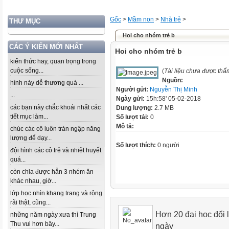
Gốc
>
Mầm non
>
Nhà trẻ
>
THƯ MỤC
Hoi cho nhóm trẻ b
CÁC Ý KIẾN MỚI NHẤT
Hoi cho nhóm trẻ b
kiến thức hay, quan trọng trong
cuộc sống...
(
Tài liệu chưa được thẩ
Nguồn:
hình này dễ thương quá ...
Người gửi:
Nguyễn Thị Minh
...
Ngày gửi:
15h:58' 05-02-2018
các bạn này chắc khoái nhất các
Dung lượng:
2.7 MB
tiết mục làm...
Số lượt tải:
0
Mô tả:
chúc các cô luôn tràn ngập năng
lượng để dạy...
Số lượt thích:
0 người
đội hình các cô trẻ và nhiệt huyết
quá...
còn chia được hẳn 3 nhóm ăn
khác nhau, giờ...
lớp học nhìn khang trang và rộng
rãi thật, cũng...
Hơn 20 đại học đổi l
những năm ngày xưa thì Trung
Thu vui hơn bây...
ngày