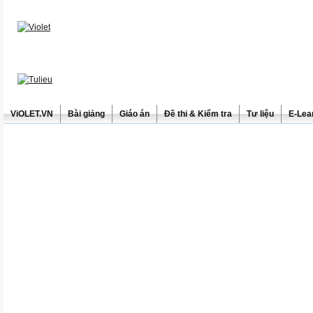
ViOLET.VN
Bài giảng
Giáo án
Đề thi & Kiểm tra
Tư liệu
E-Lea