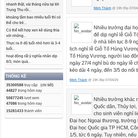
nhanh thật, vài tháng nữa lại tới
Minh Thành
@ 19h:35p 07/04
Trung Thu rồi...
khoảng tầm bao nhiêu tuổi thì có
thể cho trẻ...
Nhiều trường đại họ
Có thể kết hợp xen kẽ dùng thìa
để dịp nghỉ lễ Giỗ 
với những...
ở nhà liên tục 8-9 n
Thực ra ở độ tuổi nhỏ hơn là 3-4
lịch nghỉ lễ Giỗ Tổ Hùng Vương
tuổi...
Tổ Hùng Vương, người lao độn
hoạt động rất ý nghĩa nhân dịp
8/3, món quà...
ngày 27/4 nghỉ bù do ngày lễ ch
kéo dài 4 ngày, đến 3/5 do nối 
THỐNG KÊ
Minh Thành
@ 19h:36p 07/04/26
35300588
truy cập (
chi tiết
)
44827
trong hôm nay
50877245
lượt xem
Nhiều trường khác 
47086
trong hôm nay
Quốc dân, Thủy lợi
15281433
thành viên
cho sinh viên nghỉ l
Đại học Ngoại thương, trường 
Đại học Quốc gia TP HCM, Côn
1/5, tức 6 ngày. Tuy nhiên, nếu