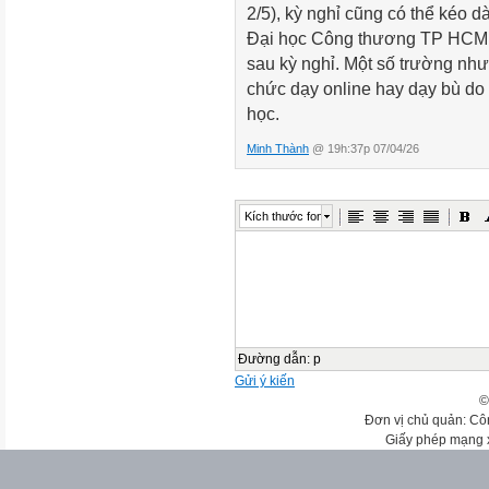
2/5), kỳ nghỉ cũng có thể kéo 
Đại học Công thương TP HCM t
sau kỳ nghỉ. Một số trường nh
chức dạy online hay dạy bù do
học.
Minh Thành
@ 19h:37p 07/04/26
Kích thước font
Đường dẫn
:
p
Gửi ý kiến
©
Đơn vị chủ quản: Cô
Giấy phép mạng 