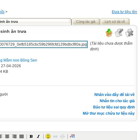
hồi
>
Đưa tư liệu lên
inh ăn trưa
Cùng tác giả
Lịch sử tải về
sinh ăn trưa
(
Tài liệu chưa được thẩm
định
)
ng Mầm non Bông Sen
' 27-04-2026
.4 KB
gười
Nhấn vào đây để tải về
Nhắn tin cho tác giả
Báo tư liệu sai quy định
Mở thư mục chứa tư liệu này