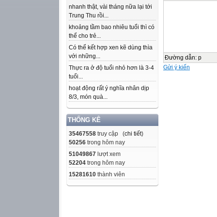
nhanh thật, vài tháng nữa lại tới
Trung Thu rồi...
khoảng tầm bao nhiêu tuổi thì có
thể cho trẻ...
Có thể kết hợp xen kẽ dùng thìa
với những...
Đường dẫn
:
p
Gửi ý kiến
Thực ra ở độ tuổi nhỏ hơn là 3-4
tuổi...
hoạt động rất ý nghĩa nhân dịp
8/3, món quà...
THỐNG KÊ
35467558
truy cập (
chi tiết
)
50256
trong hôm nay
51049867
lượt xem
52204
trong hôm nay
15281610
thành viên