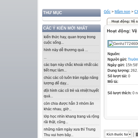
Gốc
>
Mầm non
>
C
THƯ MỤC
Hoạt động: Vệ s
CÁC Ý KIẾN MỚI NHẤT
Hoạt động: Vệ 
kiến thức hay, quan trọng trong
cuộc sống...
hình này dễ thương quá ...
Nguồn:
...
Người gửi:
Trườ
các bạn này chắc khoái nhất các
Ngày gửi:
15h:58
tiết mục làm...
Dung lượng:
262
Số lượt tải:
0
chúc các cô luôn tràn ngập năng
Mô tả:
lượng để dạy...
đội hình các cô trẻ và nhiệt huyết
Số lượt thích:
0 n
quá...
còn chia được hẳn 3 nhóm ăn
khác nhau, giờ...
lớp học nhìn khang trang và rộng
rãi thật, cũng...
những năm ngày xưa thì Trung
Kích thước font
Thu vui hơn bây...