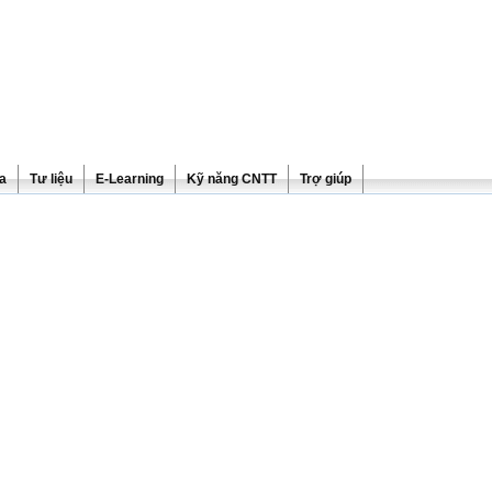
ra
Tư liệu
E-Learning
Kỹ năng CNTT
Trợ giúp