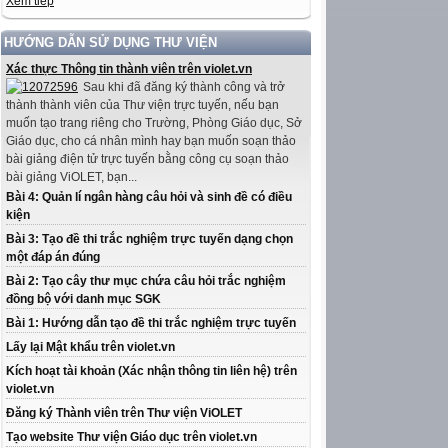
Xem tiếp
HƯỚNG DẪN SỬ DỤNG THƯ VIỆN
Xác thực Thông tin thành viên trên violet.vn
Sau khi đã đăng ký thành công và trở
thành thành viên của Thư viện trực tuyến, nếu bạn
muốn tạo trang riêng cho Trường, Phòng Giáo dục, Sở
Giáo dục, cho cá nhân mình hay bạn muốn soạn thảo
bài giảng điện tử trực tuyến bằng công cụ soạn thảo
bài giảng ViOLET, bạn...
Bài 4: Quản lí ngân hàng câu hỏi và sinh đề có điều
kiện
Bài 3: Tạo đề thi trắc nghiệm trực tuyến dạng chọn
một đáp án đúng
Bài 2: Tạo cây thư mục chứa câu hỏi trắc nghiệm
đồng bộ với danh mục SGK
Bài 1: Hướng dẫn tạo đề thi trắc nghiệm trực tuyến
Lấy lại Mật khẩu trên violet.vn
Kích hoạt tài khoản (Xác nhận thông tin liên hệ) trên
violet.vn
Đăng ký Thành viên trên Thư viện ViOLET
Tạo website Thư viện Giáo dục trên violet.vn