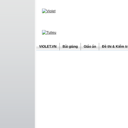
ViOLET.VN
Bài giảng
Giáo án
Đề thi & Kiểm t