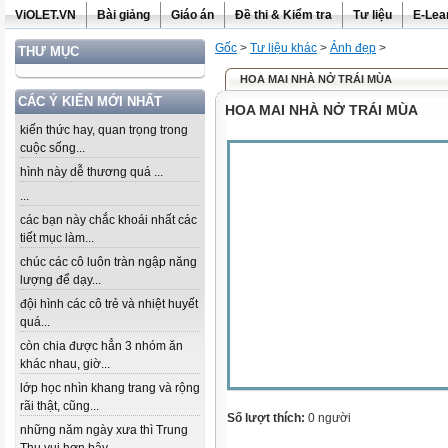
ViOLET.VN
Bài giảng
Giáo án
Đề thi & Kiểm tra
Tư liệu
E-Lea
Gốc
>
Tư liệu khác
>
Ảnh đẹp
>
THƯ MỤC
HOA MAI NHÀ NỞ TRÁI MÙA
CÁC Ý KIẾN MỚI NHẤT
HOA MAI NHÀ NỞ TRÁI MÙA
kiến thức hay, quan trọng trong
cuộc sống...
hình này dễ thương quá ...
...
các bạn này chắc khoái nhất các
tiết mục làm...
chúc các cô luôn tràn ngập năng
lượng để dạy...
đội hình các cô trẻ và nhiệt huyết
quá...
còn chia được hẳn 3 nhóm ăn
khác nhau, giờ...
lớp học nhìn khang trang và rộng
rãi thật, cũng...
Số lượt thích:
0 người
những năm ngày xưa thì Trung