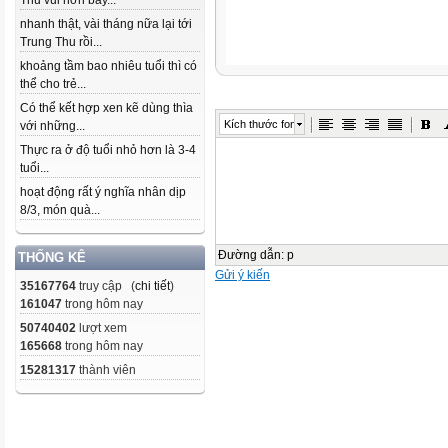
Thu vui hơn bây...
nhanh thật, vài tháng nữa lại tới
Trung Thu rồi...
khoảng tầm bao nhiêu tuổi thì có
thể cho trẻ...
Có thể kết hợp xen kẽ dùng thìa
Kích thước font
với những...
Thực ra ở độ tuổi nhỏ hơn là 3-4
tuổi...
hoạt động rất ý nghĩa nhân dịp
8/3, món quà...
Đường dẫn
:
p
THỐNG KÊ
Gửi ý kiến
35167764
truy cập (
chi tiết
)
161047
trong hôm nay
50740402
lượt xem
165668
trong hôm nay
15281317
thành viên