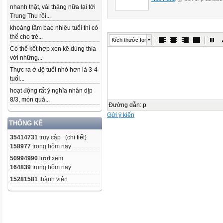
nhanh thật, vài tháng nữa lại tới
Trung Thu rồi...
khoảng tầm bao nhiêu tuổi thì có
thể cho trẻ...
Kích thước font
Có thể kết hợp xen kẽ dùng thìa
với những...
Thực ra ở độ tuổi nhỏ hơn là 3-4
tuổi...
hoạt động rất ý nghĩa nhân dịp
8/3, món quà...
Đường dẫn
:
p
Gửi ý kiến
THỐNG KÊ
35414731
truy cập (
chi tiết
)
158977
trong hôm nay
50994990
lượt xem
164839
trong hôm nay
15281581
thành viên