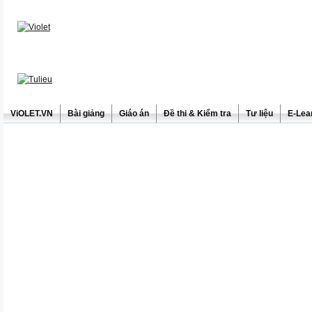
ViOLET.VN
Bài giảng
Giáo án
Đề thi & Kiểm tra
Tư liệu
E-Lea