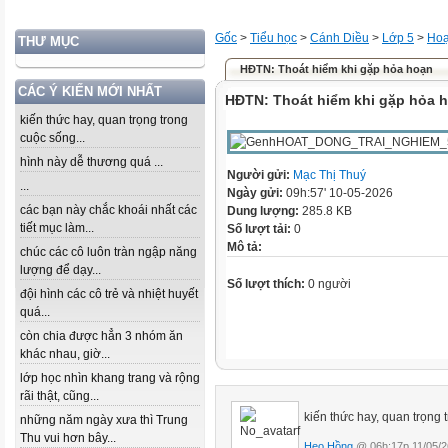
Gốc
>
Tiểu học
>
Cánh Diều
>
Lớp 5
>
Hoạ
THƯ MỤC
HĐTN: Thoát hiểm khi gặp hỏa hoạn
CÁC Ý KIẾN MỚI NHẤT
HĐTN: Thoát hiểm khi gặp hỏa 
kiến thức hay, quan trọng trong
cuộc sống...
hình này dễ thương quá ...
Người gửi:
Mạc Thị Thuý
...
Ngày gửi:
09h:57' 10-05-2026
các bạn này chắc khoái nhất các
Dung lượng:
285.8 KB
tiết mục làm...
Số lượt tải:
0
Mô tả:
chúc các cô luôn tràn ngập năng
lượng để dạy...
Số lượt thích:
0 người
đội hình các cô trẻ và nhiệt huyết
quá...
còn chia được hẳn 3 nhóm ăn
khác nhau, giờ...
lớp học nhìn khang trang và rộng
rãi thật, cũng...
kiến thức hay, quan trọng 
những năm ngày xưa thì Trung
Thu vui hơn bây...
Heo Hồng
@ 06h:17p 11/05/2