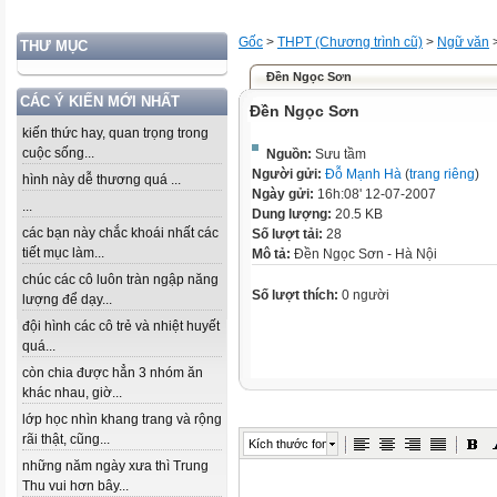
Gốc
>
THPT (Chương trình cũ)
>
Ngữ văn
THƯ MỤC
Đền Ngọc Sơn
CÁC Ý KIẾN MỚI NHẤT
Đền Ngọc Sơn
kiến thức hay, quan trọng trong
cuộc sống...
Nguồn:
Sưu tầm
Người gửi:
Đỗ Mạnh Hà
(
trang riêng
)
hình này dễ thương quá ...
Ngày gửi:
16h:08' 12-07-2007
...
Dung lượng:
20.5 KB
các bạn này chắc khoái nhất các
Số lượt tải:
28
tiết mục làm...
Mô tả:
Đền Ngọc Sơn - Hà Nội
chúc các cô luôn tràn ngập năng
Số lượt thích:
0 người
lượng để dạy...
đội hình các cô trẻ và nhiệt huyết
quá...
còn chia được hẳn 3 nhóm ăn
khác nhau, giờ...
lớp học nhìn khang trang và rộng
rãi thật, cũng...
Kích thước font
những năm ngày xưa thì Trung
Thu vui hơn bây...