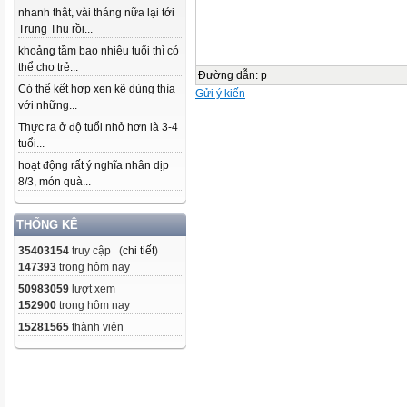
nhanh thật, vài tháng nữa lại tới
Trung Thu rồi...
khoảng tầm bao nhiêu tuổi thì có
thể cho trẻ...
Đường dẫn
:
p
Có thể kết hợp xen kẽ dùng thìa
Gửi ý kiến
với những...
Thực ra ở độ tuổi nhỏ hơn là 3-4
tuổi...
hoạt động rất ý nghĩa nhân dịp
8/3, món quà...
THỐNG KÊ
35403154
truy cập (
chi tiết
)
147393
trong hôm nay
50983059
lượt xem
152900
trong hôm nay
15281565
thành viên