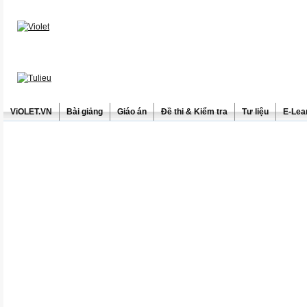
ViOLET.VN
Bài giảng
Giáo án
Đề thi & Kiểm tra
Tư liệu
E-Lea