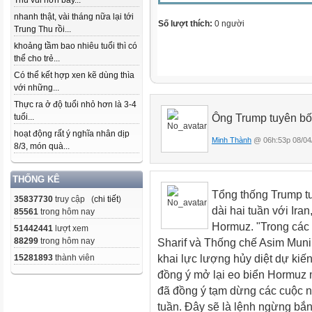
Thu vui hơn bây...
nhanh thật, vài tháng nữa lại tới
Số lượt thích:
0 người
Trung Thu rồi...
khoảng tầm bao nhiêu tuổi thì có
thể cho trẻ...
Có thể kết hợp xen kẽ dùng thìa
với những...
Thực ra ở độ tuổi nhỏ hơn là 3-4
Ông Trump tuyên bố 
tuổi...
hoạt động rất ý nghĩa nhân dịp
Minh Thành
@ 06h:53p 08/04
8/3, món quà...
THỐNG KÊ
Tổng thống Trump t
35837730
truy cập (
chi tiết
)
dài hai tuần với Ira
85561
trong hôm nay
Hormuz. "Trong các
51442441
lượt xem
88299
trong hôm nay
Sharif và Thống chế Asim Munir
khai lực lượng hủy diệt dự kiến
15281893
thành viên
đồng ý mở lại eo biển Hormuz m
đã đồng ý tạm dừng các cuộc né
tuần. Đây sẽ là lệnh ngừng bắ