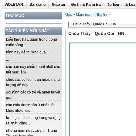
ViOLET.VN
Bài giảng
Giáo án
Đề thi & Kiểm tra
Tư liệu
E-Lea
Gốc
>
Mầm non
>
Nhà trẻ
>
THƯ MỤC
Chùa Thầy - Quốc Oai - HN
CÁC Ý KIẾN MỚI NHẤT
Chùa Thầy - Quốc Oai - HN
kiến thức hay, quan trọng trong
cuộc sống...
hình này dễ thương quá ...
...
các bạn này chắc khoái nhất các
tiết mục làm...
chúc các cô luôn tràn ngập năng
lượng để dạy...
đội hình các cô trẻ và nhiệt huyết
quá...
còn chia được hẳn 3 nhóm ăn
khác nhau, giờ...
lớp học nhìn khang trang và rộng
rãi thật, cũng...
những năm ngày xưa thì Trung