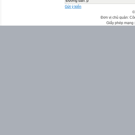
Đường dẫn
:
p
Gửi ý kiến
©
Đơn vị chủ quản: Cô
Giấy phép mạng 