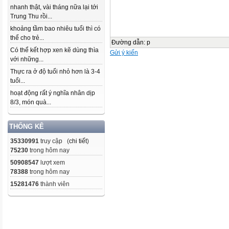
nhanh thật, vài tháng nữa lại tới
Trung Thu rồi...
khoảng tầm bao nhiêu tuổi thì có
thể cho trẻ...
Đường dẫn
:
p
Có thể kết hợp xen kẽ dùng thìa
Gửi ý kiến
với những...
Thực ra ở độ tuổi nhỏ hơn là 3-4
tuổi...
hoạt động rất ý nghĩa nhân dịp
8/3, món quà...
THỐNG KÊ
35330991
truy cập (
chi tiết
)
75230
trong hôm nay
50908547
lượt xem
78388
trong hôm nay
15281476
thành viên