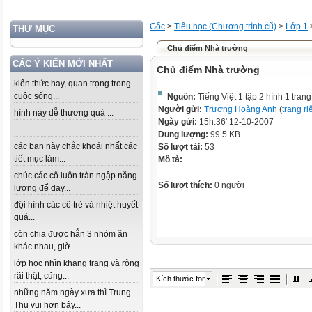
Gốc
>
Tiểu học (Chương trình cũ)
>
Lớp 1
THƯ MỤC
Chủ điểm Nhà trường
CÁC Ý KIẾN MỚI NHẤT
Chủ điểm Nhà trường
kiến thức hay, quan trọng trong
cuộc sống...
Nguồn:
Tiếng Việt 1 tập 2 hình 1 tran
Người gửi:
Trương Hoàng Anh
(
trang ri
hình này dễ thương quá ...
Ngày gửi:
15h:36' 12-10-2007
...
Dung lượng:
99.5 KB
các bạn này chắc khoái nhất các
Số lượt tải:
53
tiết mục làm...
Mô tả:
chúc các cô luôn tràn ngập năng
Số lượt thích:
0 người
lượng để dạy...
đội hình các cô trẻ và nhiệt huyết
quá...
còn chia được hẳn 3 nhóm ăn
khác nhau, giờ...
lớp học nhìn khang trang và rộng
rãi thật, cũng...
Kích thước font
những năm ngày xưa thì Trung
Thu vui hơn bây...