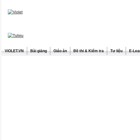
ViOLET.VN
Bài giảng
Giáo án
Đề thi & Kiểm tra
Tư liệu
E-Lea