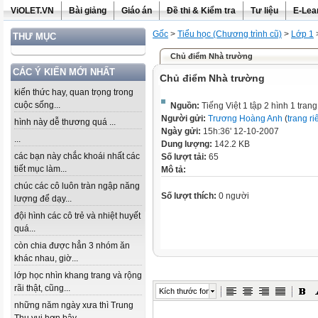
ViOLET.VN
Bài giảng
Giáo án
Đề thi & Kiểm tra
Tư liệu
E-Lea
Gốc
>
Tiểu học (Chương trình cũ)
>
Lớp 1
THƯ MỤC
Chủ điểm Nhà trường
CÁC Ý KIẾN MỚI NHẤT
Chủ điểm Nhà trường
kiến thức hay, quan trọng trong
cuộc sống...
Nguồn:
Tiếng Việt 1 tập 2 hình 1 tran
Người gửi:
Trương Hoàng Anh
(
trang ri
hình này dễ thương quá ...
Ngày gửi:
15h:36' 12-10-2007
...
Dung lượng:
142.2 KB
các bạn này chắc khoái nhất các
Số lượt tải:
65
tiết mục làm...
Mô tả:
chúc các cô luôn tràn ngập năng
Số lượt thích:
0 người
lượng để dạy...
đội hình các cô trẻ và nhiệt huyết
quá...
còn chia được hẳn 3 nhóm ăn
khác nhau, giờ...
lớp học nhìn khang trang và rộng
rãi thật, cũng...
Kích thước font
những năm ngày xưa thì Trung