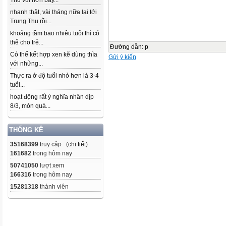
Thu vui hơn bây...
nhanh thật, vài tháng nữa lại tới
Trung Thu rồi...
khoảng tầm bao nhiêu tuổi thì có
thể cho trẻ...
Đường dẫn
:
p
Có thể kết hợp xen kẽ dùng thìa
Gửi ý kiến
với những...
Thực ra ở độ tuổi nhỏ hơn là 3-4
tuổi...
hoạt động rất ý nghĩa nhân dịp
8/3, món quà...
THỐNG KÊ
35168399
truy cập (
chi tiết
)
161682
trong hôm nay
50741050
lượt xem
166316
trong hôm nay
15281318
thành viên