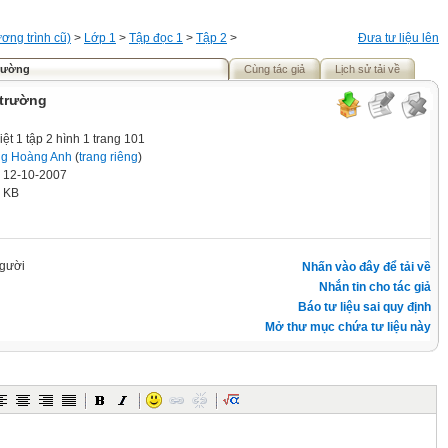
ơng trình cũ)
>
Lớp 1
>
Tập đọc 1
>
Tập 2
>
Đưa tư liệu lên
rường
Cùng tác giả
Lịch sử tải về
 trường
iệt 1 tập 2 hình 1 trang 101
g Hoàng Anh
(
trang riêng
)
' 12-10-2007
6 KB
gười
Nhấn vào đây để tải về
Nhắn tin cho tác giả
Báo tư liệu sai quy định
Mở thư mục chứa tư liệu này