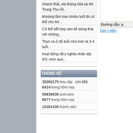
nhanh thật, vài tháng nữa lại tới
Trung Thu rồi...
khoảng tầm bao nhiêu tuổi thì có
thể cho trẻ...
Đường dẫn
:
p
Có thể kết hợp xen kẽ dùng thìa
Gửi ý kiến
với những...
Thực ra ở độ tuổi nhỏ hơn là 3-4
tuổi...
hoạt động rất ý nghĩa nhân dịp
8/3, món quà...
THỐNG KÊ
35262175
truy cập (
chi tiết
)
6414
trong hôm nay
50836836
lượt xem
6677
trong hôm nay
15281430
thành viên