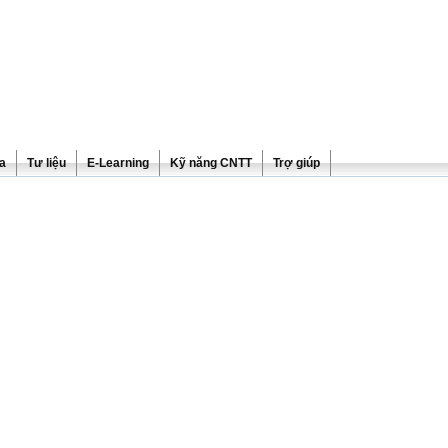
ra
Tư liệu
E-Learning
Kỹ năng CNTT
Trợ giúp