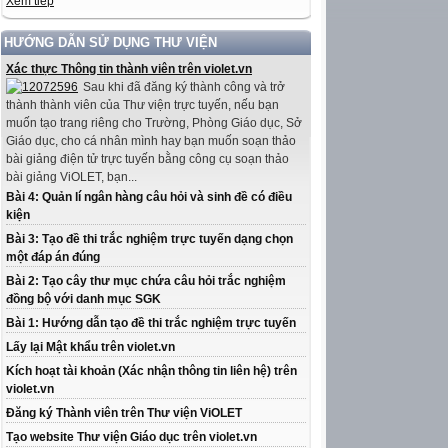
Xem tiếp
HƯỚNG DẪN SỬ DỤNG THƯ VIỆN
Xác thực Thông tin thành viên trên violet.vn
Sau khi đã đăng ký thành công và trở
thành thành viên của Thư viện trực tuyến, nếu bạn
muốn tạo trang riêng cho Trường, Phòng Giáo dục, Sở
Giáo dục, cho cá nhân mình hay bạn muốn soạn thảo
bài giảng điện tử trực tuyến bằng công cụ soạn thảo
bài giảng ViOLET, bạn...
Bài 4: Quản lí ngân hàng câu hỏi và sinh đề có điều
kiện
Bài 3: Tạo đề thi trắc nghiệm trực tuyến dạng chọn
một đáp án đúng
Bài 2: Tạo cây thư mục chứa câu hỏi trắc nghiệm
đồng bộ với danh mục SGK
Bài 1: Hướng dẫn tạo đề thi trắc nghiệm trực tuyến
Lấy lại Mật khẩu trên violet.vn
Kích hoạt tài khoản (Xác nhận thông tin liên hệ) trên
violet.vn
Đăng ký Thành viên trên Thư viện ViOLET
Tạo website Thư viện Giáo dục trên violet.vn