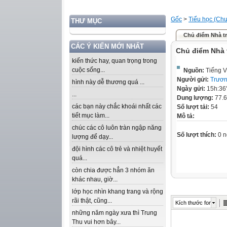
Gốc
>
Tiểu học (Chư
THƯ MỤC
Chủ điểm Nhà t
CÁC Ý KIẾN MỚI NHẤT
Chủ điểm Nhà
kiến thức hay, quan trọng trong
cuộc sống...
Nguồn:
Tiếng V
Người gửi:
Trươn
hình này dễ thương quá ...
Ngày gửi:
15h:36
...
Dung lượng:
77.
các bạn này chắc khoái nhất các
Số lượt tải:
54
tiết mục làm...
Mô tả:
chúc các cô luôn tràn ngập năng
Số lượt thích:
0 n
lượng để dạy...
đội hình các cô trẻ và nhiệt huyết
quá...
còn chia được hẳn 3 nhóm ăn
khác nhau, giờ...
lớp học nhìn khang trang và rộng
rãi thật, cũng...
Kích thước font
những năm ngày xưa thì Trung
Thu vui hơn bây...