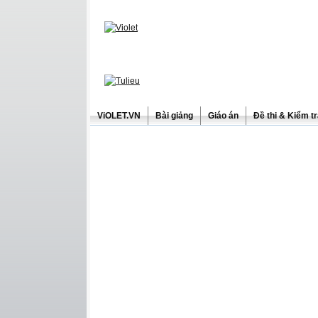
ViOLET.VN
Bài giảng
Giáo án
Đề thi & Kiểm t