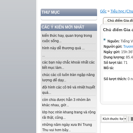
Gốc
>
Tiểu học (Chư
THƯ MỤC
Chủ điểm Gia đ
CÁC Ý KIẾN MỚI NHẤT
Chủ điểm Gia 
kiến thức hay, quan trọng trong
cuộc sống...
Nguồn:
Tiếng V
Người gửi:
Trươn
hình này dễ thương quá ...
Ngày gửi:
15h:36
...
Dung lượng:
85.
các bạn này chắc khoái nhất các
Số lượt tải:
71
tiết mục làm...
Mô tả:
chúc các cô luôn tràn ngập năng
Số lượt thích:
0 n
lượng để dạy...
đội hình các cô trẻ và nhiệt huyết
quá...
còn chia được hẳn 3 nhóm ăn
khác nhau, giờ...
lớp học nhìn khang trang và rộng
rãi thật, cũng...
Kích thước font
những năm ngày xưa thì Trung
Thu vui hơn bây...