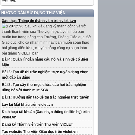
Xem tiếp
HƯỚNG DẪN SỬ DỤNG THƯ VIỆN
Xác thực Thông tin thành viên trên violet.vn
Sau khi đã đăng ký thành công và trở
thành thành viên của Thư viện trực tuyến, nếu bạn
muốn tạo trang riêng cho Trường, Phòng Giáo dục, Sở
Giáo dục, cho cá nhân mình hay bạn muốn soạn thảo
bài giảng điện tử trực tuyến bằng công cụ soạn thảo
bài giảng ViOLET, bạn...
Bài 4: Quản lí ngân hàng câu hỏi và sinh đề có điều
kiện
Bài 3: Tạo đề thi trắc nghiệm trực tuyến dạng chọn
một đáp án đúng
Bài 2: Tạo cây thư mục chứa câu hỏi trắc nghiệm
đồng bộ với danh mục SGK
Bài 1: Hướng dẫn tạo đề thi trắc nghiệm trực tuyến
Lấy lại Mật khẩu trên violet.vn
Kích hoạt tài khoản (Xác nhận thông tin liên hệ) trên
violet.vn
Đăng ký Thành viên trên Thư viện ViOLET
Tạo website Thư viện Giáo dục trên violet.vn