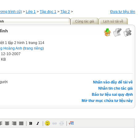
ơng trình cũ)
>
Lớp 1
>
Tập đọc 1
>
Tập 2
>
Đưa tư liệu lên
ình
Cùng tác giả
Lịch sử tải về
đình
iệt 1 tập 2 hình 1 trang 114
g Hoàng Anh
(
trang riêng
)
' 12-10-2007
4 KB
gười
Nhấn vào đây để tải về
Nhắn tin cho tác giả
Báo tư liệu sai quy định
Mở thư mục chứa tư liệu này