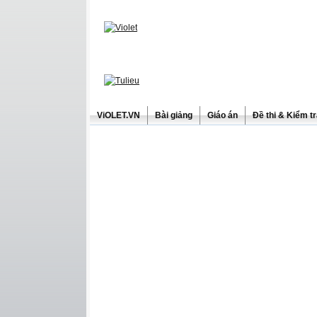
ViOLET.VN
Bài giảng
Giáo án
Đề thi & Kiểm t