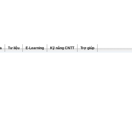
ra
Tư liệu
E-Learning
Kỹ năng CNTT
Trợ giúp