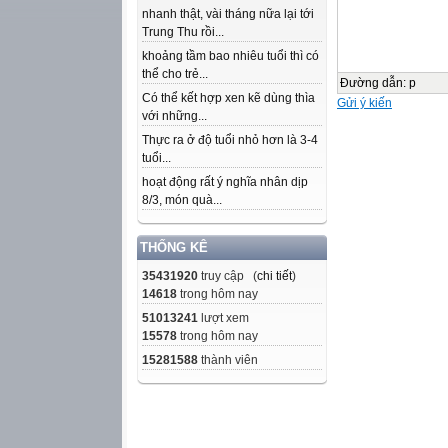
nhanh thật, vài tháng nữa lại tới
Trung Thu rồi...
khoảng tầm bao nhiêu tuổi thì có
thể cho trẻ...
Đường dẫn
:
p
Có thể kết hợp xen kẽ dùng thìa
Gửi ý kiến
với những...
Thực ra ở độ tuổi nhỏ hơn là 3-4
tuổi...
hoạt động rất ý nghĩa nhân dịp
8/3, món quà...
THỐNG KÊ
35431920
truy cập (
chi tiết
)
14618
trong hôm nay
51013241
lượt xem
15578
trong hôm nay
15281588
thành viên