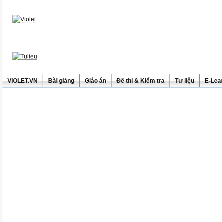
ViOLET.VN
Bài giảng
Giáo án
Đề thi & Kiểm tra
Tư liệu
E-Lea