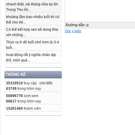
nhanh thật, vài tháng nữa lại tới
Trung Thu rồi...
khoảng tầm bao nhiêu tuổi thì có
thể cho trẻ...
Đường dẫn
:
p
Có thể kết hợp xen kẽ dùng thìa
Gửi ý kiến
với những...
Thực ra ở độ tuổi nhỏ hơn là 3-4
tuổi...
hoạt động rất ý nghĩa nhân dịp
8/3, món quà...
THỐNG KÊ
35319510
truy cập (
chi tiết
)
63749
trong hôm nay
50896776
lượt xem
66617
trong hôm nay
15281460
thành viên