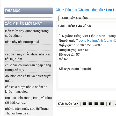
Gốc
>
Tiểu học (Chương trình cũ)
>
Lớp 1
THƯ MỤC
Chủ điểm Gia đình
CÁC Ý KIẾN MỚI NHẤT
Chủ điểm Gia đình
kiến thức hay, quan trọng trong
cuộc sống...
Nguồn:
Tiếng Việt 1 tập 2 hình 1 trang
Người gửi:
Trương Hoàng Anh
(
trang ri
hình này dễ thương quá ...
Ngày gửi:
15h:36' 12-10-2007
...
Dung lượng:
69.6 KB
các bạn này chắc khoái nhất các
Số lượt tải:
57
tiết mục làm...
Mô tả:
chúc các cô luôn tràn ngập năng
Số lượt thích:
0 người
lượng để dạy...
đội hình các cô trẻ và nhiệt huyết
quá...
còn chia được hẳn 3 nhóm ăn
khác nhau, giờ...
lớp học nhìn khang trang và rộng
rãi thật, cũng...
Kích thước font
những năm ngày xưa thì Trung
Thu vui hơn bây...