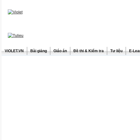
ViOLET.VN
Bài giảng
Giáo án
Đề thi & Kiểm tra
Tư liệu
E-Lea