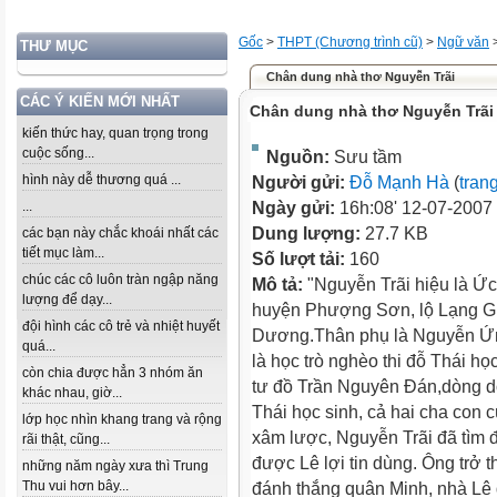
Gốc
>
THPT (Chương trình cũ)
>
Ngữ văn
THƯ MỤC
Chân dung nhà thơ Nguyễn Trãi
CÁC Ý KIẾN MỚI NHẤT
Chân dung nhà thơ Nguyễn Trãi
kiến thức hay, quan trọng trong
cuộc sống...
Nguồn:
Sưu tầm
hình này dễ thương quá ...
Người gửi:
Đỗ Mạnh Hà
(
tran
...
Ngày gửi:
16h:08' 12-07-2007
Dung lượng:
27.7 KB
các bạn này chắc khoái nhất các
tiết mục làm...
Số lượt tải:
160
chúc các cô luôn tràn ngập năng
Mô tả:
"Nguyễn Trãi hiệu là Ức
lượng để dạy...
huyện Phượng Sơn, lộ Lạng Gia
đội hình các cô trẻ và nhiệt huyết
Dương.Thân phụ là Nguyễn Ứn
quá...
là học trò nghèo thi đỗ Thái họ
còn chia được hẳn 3 nhóm ăn
tư đồ Trần Nguyên Đán,dòng dõ
khác nhau, giờ...
Thái học sinh, cả hai cha con
lớp học nhìn khang trang và rộng
xâm lược, Nguyễn Trãi đã tìm 
rãi thật, cũng...
được Lê lợi tin dùng. Ông trở 
những năm ngày xưa thì Trung
Thu vui hơn bây...
đánh thắng quân Minh, nhà Lê