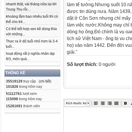
nhanh thật, vài tháng nữa lại tới
làm tể tướng.Nhưng suốt 10 n
Trung Thu rồi...
được tin dùng nưa. Năm 1439,
khoảng tầm bao nhiêu tuổi thì có
dật ở Côn Sơn nhưng chỉ mấy t
thể cho trẻ...
làm việc nước.Không may chỉ 
Có thể kết hợp xen kẽ dùng thìa
dòng họ ông.Đó chính là vụ oan
với những...
lịch sử Việt Nam - ông bị vu cho 
Thực ra ở độ tuổi nhỏ hơn là 3-4
họ) vào năm 1442. Đến đời vu
tuổi...
giải."
hoạt động rất ý nghĩa nhân dịp
8/3, món quà...
Số lượt thích:
0 người
THỐNG KÊ
35519129
truy cập (
chi tiết
)
101826
trong hôm nay
51112761
lượt xem
115098
trong hôm nay
Kích thước font
15281691
thành viên