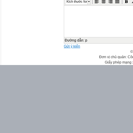
Kích thước font
Đường dẫn
:
p
Gửi ý kiến
©
Đơn vị chủ quản: Cô
Giấy phép mạng 