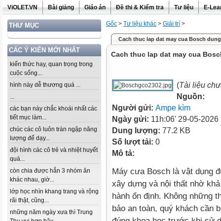
ViOLET.VN
Bài giảng
Giáo án
Đề thi & Kiểm tra
Tư liệu
E-Lea
Gốc
>
Tư liệu khác
>
Giải trí
>
THƯ MỤC
Cach thuc lap dat may cua Bosch dung .
CÁC Ý KIẾN MỚI NHẤT
Cach thuc lap dat may cua Bosc
kiến thức hay, quan trọng trong
cuộc sống...
(
Tài liệu ch
hình này dễ thương quá ...
Nguồn:
...
Người gửi:
Ampe kìm
các bạn này chắc khoái nhất các
tiết mục làm...
Ngày gửi:
11h:06' 29-05-2026
chúc các cô luôn tràn ngập năng
Dung lượng:
77.2 KB
lượng để dạy...
Số lượt tải:
0
đội hình các cô trẻ và nhiệt huyết
Mô tả:
quá...
Máy cưa Bosch là vật dụng đ
còn chia được hẳn 3 nhóm ăn
khác nhau, giờ...
xây dựng và nội thất nhờ kh
lớp học nhìn khang trang và rộng
hành ổn định. Không những t
rãi thật, cũng...
bảo an toàn, quý khách cần 
những năm ngày xưa thì Trung
đúng khoa học trước khi sử 