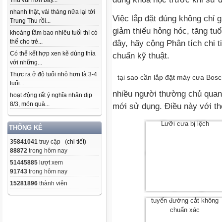
Thu vui hơn bây...
nhanh thật, vài tháng nữa lại tới
Việc lắp đặt đúng không chỉ g
Trung Thu rồi...
giảm thiểu hỏng hóc, tăng tuổ
khoảng tầm bao nhiêu tuổi thì có
thể cho trẻ...
đây, hãy cộng Phân tích chi t
Có thể kết hợp xen kẽ dùng thìa
chuẩn kỹ thuật.
với những...
Thực ra ở độ tuổi nhỏ hơn là 3-4
tại sao cần lắp đặt máy cưa Bosc
tuổi...
nhiều người thường chủ quan 
hoạt động rất ý nghĩa nhân dịp
8/3, món quà...
mới sử dụng. Điều này với th
Lưỡi cưa bị lệch
THỐNG KÊ
35841041
truy cập (
chi tiết
)
88872
trong hôm nay
51445885
lượt xem
91743
trong hôm nay
15281896
thành viên
tuyến đường cắt không
chuẩn xác