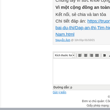
Chung tay vì sức khỏe cộn
Vì một cộng đồng an toàn
Kết nối, sẻ chia và lan tỏa
Chi tiết đáp án:
https://tru
bai-du-thi/Dap-an-thi-Tim-h
Nam.html
Nguyễn Ánh
@ 11h:01p 01/10/21
Kích thước font
Đường dẫn
:
p
Gửi ý kiến
©
Đơn vị chủ quản: Cô
Giấy phép mạng 