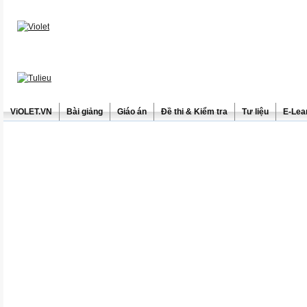
ViOLET.VN
Bài giảng
Giáo án
Đề thi & Kiểm tra
Tư liệu
E-Lea