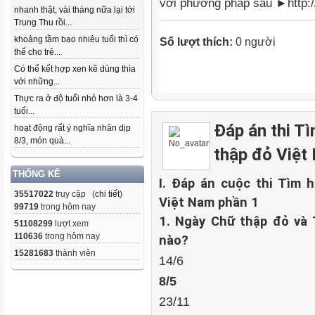
với phương pháp sau ►http:/
nhanh thật, vài tháng nữa lại tới
Trung Thu rồi...
khoảng tầm bao nhiêu tuổi thì có
Số lượt thích:
0 người
thể cho trẻ...
Có thể kết hợp xen kẽ dùng thìa
với những...
Thực ra ở độ tuổi nhỏ hơn là 3-4
tuổi...
Đáp án thi T
hoạt động rất ý nghĩa nhân dịp
8/3, món quà...
thập đỏ Việt
THỐNG KÊ
I. Đáp án cuộc thi Tìm 
35517022
truy cập (
chi tiết
)
Việt Nam phần 1
99719
trong hôm nay
1. Ngày Chữ thập đỏ và 
51108299
lượt xem
110636
trong hôm nay
nào?
15281683
thành viên
14/6
8/5
23/11