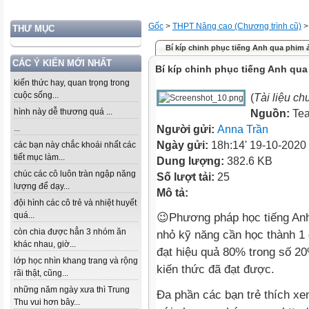
Gốc
>
THPT Nâng cao (Chương trình cũ)
THƯ MỤC
Bí kíp chinh phục tiếng Anh qua phim ả
CÁC Ý KIẾN MỚI NHẤT
Bí kíp chinh phục tiếng Anh qua
kiến thức hay, quan trọng trong
cuộc sống...
(
Tài liệu c
hình này dễ thương quá ...
Nguồn:
Te
...
Người gửi:
Anna Trần
Ngày gửi:
18h:14' 19-10-2020
các bạn này chắc khoái nhất các
tiết mục làm...
Dung lượng:
382.6 KB
chúc các cô luôn tràn ngập năng
Số lượt tải:
25
lượng để dạy...
Mô tả:
đội hình các cô trẻ và nhiệt huyết
quá...
😉Phương pháp học tiếng Anh 3
còn chia được hẳn 3 nhóm ăn
nhỏ kỹ năng cần học thành 1 
khác nhau, giờ...
đạt hiệu quả 80% trong số 20
lớp học nhìn khang trang và rộng
kiến thức đã đạt được.
rãi thật, cũng...
những năm ngày xưa thì Trung
Đa phần các bạn trẻ thích xe
Thu vui hơn bây...