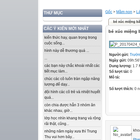
Gốc
>
Mầm non
>
L
THƯ MỤC
bé xúc miệng b
CÁC Ý KIẾN MỚI NHẤT
bé xúc miệng
kiến thức hay, quan trọng trong
cuộc sống...
hình này dễ thương quá ...
Người gửi:
Trườn
...
Ngày gửi:
09h:56
các bạn này chắc khoái nhất các
Dung lượng:
1.7
tiết mục làm...
Số lượt tải:
0
Mô tả:
chúc các cô luôn tràn ngập năng
lượng để dạy...
Số lượt thích:
0 n
đội hình các cô trẻ và nhiệt huyết
quá...
còn chia được hẳn 3 nhóm ăn
khác nhau, giờ...
lớp học nhìn khang trang và rộng
rãi thật, cũng...
kho
những năm ngày xưa thì Trung
Thu vui hơn bây...
Phạ