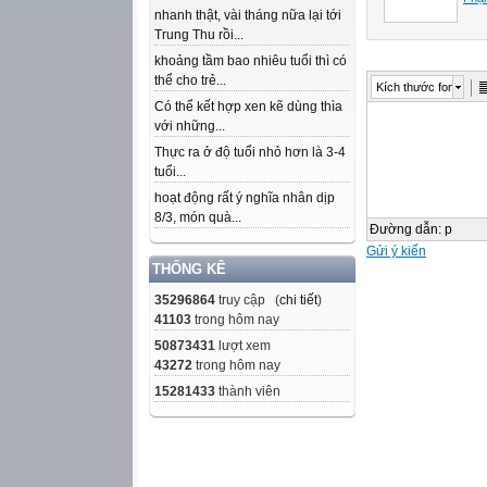
nhanh thật, vài tháng nữa lại tới
Trung Thu rồi...
khoảng tầm bao nhiêu tuổi thì có
thể cho trẻ...
Kích thước font
Có thể kết hợp xen kẽ dùng thìa
với những...
Thực ra ở độ tuổi nhỏ hơn là 3-4
tuổi...
hoạt động rất ý nghĩa nhân dịp
8/3, món quà...
Đường dẫn
:
p
Gửi ý kiến
THỐNG KÊ
35296864
truy cập (
chi tiết
)
41103
trong hôm nay
50873431
lượt xem
43272
trong hôm nay
15281433
thành viên