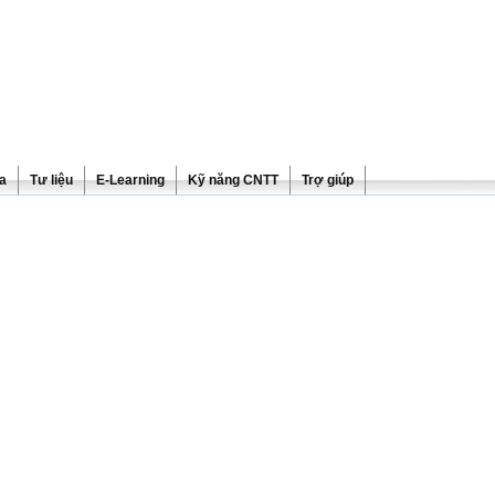
ra
Tư liệu
E-Learning
Kỹ năng CNTT
Trợ giúp