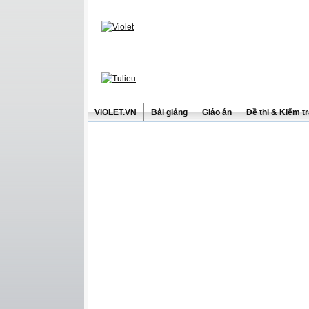
ViOLET.VN
Bài giảng
Giáo án
Đề thi & Kiểm t