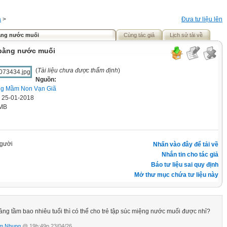
á
>
Đưa tư liệu lên
ằng nước muối
Cùng tác giả
Lịch sử tải về
 bằng nước muối
(
Tài liệu chưa được thẩm định
)
Nguồn:
g Mầm Non Vạn Giã
' 25-01-2018
 MB
gười
Nhấn vào đây để tải về
Nhắn tin cho tác giả
Báo tư liệu sai quy định
Mở thư mục chứa tư liệu này
ảng tầm bao nhiêu tuổi thì có thể cho trẻ tập súc miệng nước muối được nhỉ?
m Nhung
@ 19h:49p 23/04/26