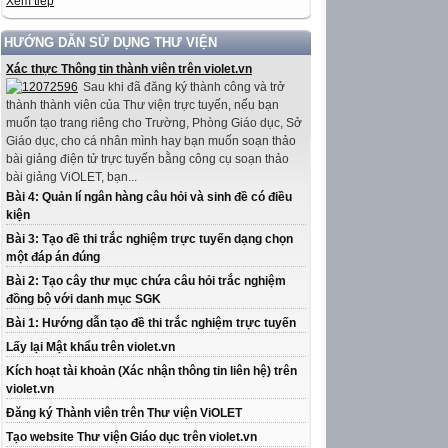
Xem tiếp
HƯỚNG DẪN SỬ DỤNG THƯ VIỆN
Xác thực Thông tin thành viên trên violet.vn
Sau khi đã đăng ký thành công và trở
thành thành viên của Thư viện trực tuyến, nếu bạn
muốn tạo trang riêng cho Trường, Phòng Giáo dục, Sở
Giáo dục, cho cá nhân mình hay bạn muốn soạn thảo
bài giảng điện tử trực tuyến bằng công cụ soạn thảo
bài giảng ViOLET, bạn...
Bài 4: Quản lí ngân hàng câu hỏi và sinh đề có điều
kiện
Bài 3: Tạo đề thi trắc nghiệm trực tuyến dạng chọn
một đáp án đúng
Bài 2: Tạo cây thư mục chứa câu hỏi trắc nghiệm
đồng bộ với danh mục SGK
Bài 1: Hướng dẫn tạo đề thi trắc nghiệm trực tuyến
Lấy lại Mật khẩu trên violet.vn
Kích hoạt tài khoản (Xác nhận thông tin liên hệ) trên
violet.vn
Đăng ký Thành viên trên Thư viện ViOLET
Tạo website Thư viện Giáo dục trên violet.vn