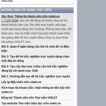
Xem tiếp
HƯỚNG DẪN SỬ DỤNG THƯ VIỆN
Xác thực Thông tin thành viên trên violet.vn
Sau khi đã đăng ký thành công và trở
thành thành viên của Thư viện trực tuyến, nếu bạn
muốn tạo trang riêng cho Trường, Phòng Giáo dục, Sở
Giáo dục, cho cá nhân mình hay bạn muốn soạn thảo
bài giảng điện tử trực tuyến bằng công cụ soạn thảo
bài giảng ViOLET, bạn...
Bài 4: Quản lí ngân hàng câu hỏi và sinh đề có điều
kiện
Bài 3: Tạo đề thi trắc nghiệm trực tuyến dạng chọn
một đáp án đúng
Bài 2: Tạo cây thư mục chứa câu hỏi trắc nghiệm
đồng bộ với danh mục SGK
Bài 1: Hướng dẫn tạo đề thi trắc nghiệm trực tuyến
Lấy lại Mật khẩu trên violet.vn
Kích hoạt tài khoản (Xác nhận thông tin liên hệ) trên
violet.vn
Đăng ký Thành viên trên Thư viện ViOLET
Tạo website Thư viện Giáo dục trên violet.vn