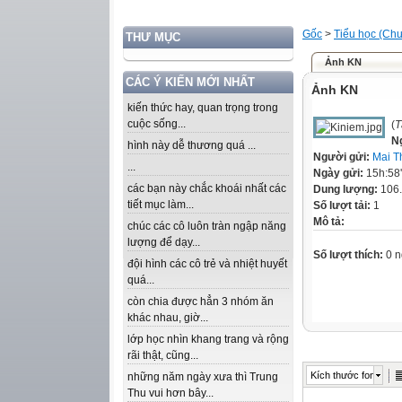
Gốc
>
Tiểu học (Chư
THƯ MỤC
Ảnh KN
CÁC Ý KIẾN MỚI NHẤT
Ảnh KN
kiến thức hay, quan trọng trong
cuộc sống...
(
T
N
hình này dễ thương quá ...
Người gửi:
Mai T
...
Ngày gửi:
15h:58
các bạn này chắc khoái nhất các
Dung lượng:
106
tiết mục làm...
Số lượt tải:
1
Mô tả:
chúc các cô luôn tràn ngập năng
lượng để dạy...
Số lượt thích:
0 n
đội hình các cô trẻ và nhiệt huyết
quá...
còn chia được hẳn 3 nhóm ăn
khác nhau, giờ...
lớp học nhìn khang trang và rộng
rãi thật, cũng...
Kích thước font
những năm ngày xưa thì Trung
Thu vui hơn bây...