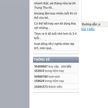
nhanh thật, vài tháng nữa lại tới
Trung Thu rồi...
khoảng tầm bao nhiêu tuổi thì có
thể cho trẻ...
Có thể kết hợp xen kẽ dùng thìa
Đường dẫn
:
p
với những...
Gửi ý kiến
Thực ra ở độ tuổi nhỏ hơn là 3-4
tuổi...
hoạt động rất ý nghĩa nhân dịp
8/3, món quà...
THỐNG KÊ
35409687
truy cập (
chi tiết
)
153933
trong hôm nay
50989780
lượt xem
159629
trong hôm nay
15281573
thành viên