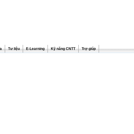
ra
Tư liệu
E-Learning
Kỹ năng CNTT
Trợ giúp