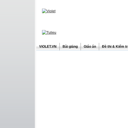
ViOLET.VN
Bài giảng
Giáo án
Đề thi & Kiểm t