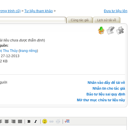
ơng trình cũ)
>
Tư liệu tham khảo
>
Đưa tư liệu lên
Cùng tác giả
Lịch sử tải về
ài liệu chưa được thẩm định
)
guồn:
hị Thu Thủy
(
trang riêng
)
' 27-12-2013
.2 KB
gười
Nhấn vào đây để tải về
Nhắn tin cho tác giả
Báo tư liệu sai quy định
Mở thư mục chứa tư liệu này