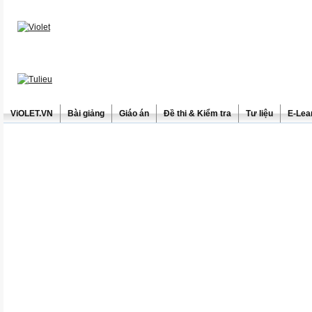
ViOLET.VN
Bài giảng
Giáo án
Đề thi & Kiểm tra
Tư liệu
E-Lea