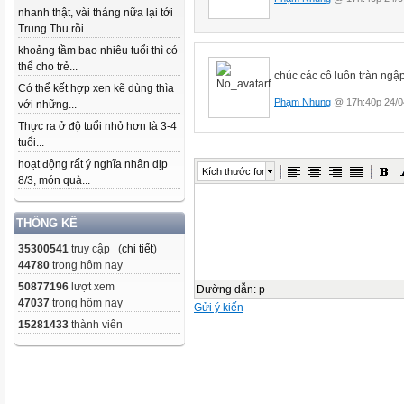
nhanh thật, vài tháng nữa lại tới
Trung Thu rồi...
khoảng tầm bao nhiêu tuổi thì có
thể cho trẻ...
chúc các cô luôn tràn ng
Có thể kết hợp xen kẽ dùng thìa
Phạm Nhung
@ 17h:40p 24/0
với những...
Thực ra ở độ tuổi nhỏ hơn là 3-4
tuổi...
hoạt động rất ý nghĩa nhân dịp
Kích thước font
8/3, món quà...
THỐNG KÊ
35300541
truy cập (
chi tiết
)
44780
trong hôm nay
50877196
lượt xem
Đường dẫn
:
p
47037
trong hôm nay
Gửi ý kiến
15281433
thành viên