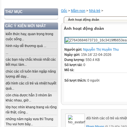
Gốc
>
Mầm non
>
Nhà trẻ
>
THƯ MỤC
Ảnh hoạt động đoàn
CÁC Ý KIẾN MỚI NHẤT
Ảnh hoạt động đoàn
kiến thức hay, quan trọng trong
cuộc sống...
hình này dễ thương quá ...
Người gửi:
Nguyễn Thị Huyền Thu
...
Ngày gửi:
15h:16' 22-04-2026
các bạn này chắc khoái nhất các
Dung lượng:
550.4 KB
tiết mục làm...
Số lượt tải:
0
Mô tả:
chúc các cô luôn tràn ngập năng
lượng để dạy...
Số lượt thích:
0 người
đội hình các cô trẻ và nhiệt huyết
quá...
còn chia được hẳn 3 nhóm ăn
khác nhau, giờ...
lớp học nhìn khang trang và rộng
rãi thật, cũng...
đội hình các cô trẻ và nhiệ
những năm ngày xưa thì Trung
Thu vui hơn bây...
Phạm Nhung
@ 17h:40p 24/0