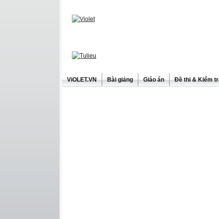
ViOLET.VN
Bài giảng
Giáo án
Đề thi & Kiểm t