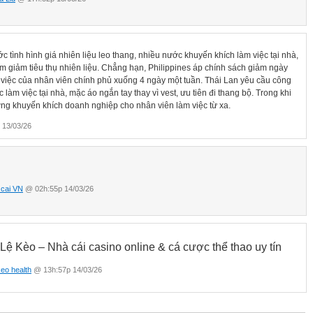
c tình hình giá nhiên liệu leo thang, nhiều nước khuyến khích làm việc tại nhà,
m giảm tiêu thụ nhiên liệu. Chẳng hạn, Philippines áp chính sách giảm ngày
 việc của nhân viên chính phủ xuống 4 ngày một tuần. Thái Lan yêu cầu công
 làm việc tại nhà, mặc áo ngắn tay thay vì vest, ưu tiên đi thang bộ. Trong khi
g khuyến khích doanh nghiệp cho nhân viên làm việc từ xa.
 13/03/26
cai VN
@ 02h:55p 14/03/26
Lệ Kèo – Nhà cái casino online & cá cược thể thao uy tín
keo health
@ 13h:57p 14/03/26