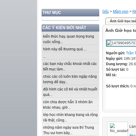
Gốc
>
Mầm non
>
Nh
THƯ MỤC
Ảnh Giờ học to
CÁC Ý KIẾN MỚI NHẤT
Ảnh Giờ học t
kiến thức hay, quan trọng trong
cuộc sống...
hình này dễ thương quá ...
Người gửi:
Trần 
...
Ngày gửi:
18h:16
các bạn này chắc khoái nhất các
Dung lượng:
26.
tiết mục làm...
Số lượt tải:
0
Mô tả:
chúc các cô luôn tràn ngập năng
lượng để dạy...
Số lượt thích:
0 n
đội hình các cô trẻ và nhiệt huyết
quá...
còn chia được hẳn 3 nhóm ăn
khác nhau, giờ...
lớp học nhìn khang trang và rộng
rãi thật, cũng...
Làm
những năm ngày xưa thì Trung
Thu vui hơn bây...
Alys