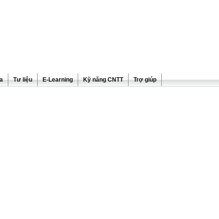
ra
Tư liệu
E-Learning
Kỹ năng CNTT
Trợ giúp