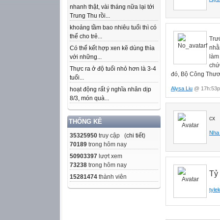
nhanh thật, vài tháng nữa lại tới
Trung Thu rồi...
khoảng tầm bao nhiêu tuổi thì có
thể cho trẻ...
Trướ
nhằ
Có thể kết hợp xen kẽ dùng thìa
làm
với những...
chức
Thực ra ở độ tuổi nhỏ hơn là 3-4
đó, Bộ Công Thươn
tuổi...
Alysa Liu
@ 17h:53p
hoạt động rất ý nghĩa nhân dịp
8/3, món quà...
cx
THỐNG KÊ
Nha 
35325950
truy cập (
chi tiết
)
70189
trong hôm nay
50903397
lượt xem
73238
trong hôm nay
Tỷ 
15281474
thành viên
tyle