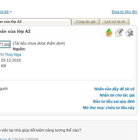
à trẻ
>
Đưa tư liệu lên
án của lớp A2
Cùng tác giả
Lịch sử tải về
oán của lớp A2
(
Tài liệu chưa được thẩm định
)
Nguồn:
Thị Thúy Nga
' 20-12-2016
6 KB
gười
Nhấn vào đây để tải về
Nhắn tin cho tác giả
Báo tư liệu sai quy định
Mở thư mục chứa tư liệu này
 việc tại nhà giúp tiết kiệm năng lượng thế nào?
a Liu
@ 17h:52p 13/03/26