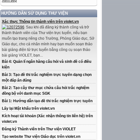
Xem tiếp
HƯỚNG DẪN SỬ DỤNG THƯ VIỆN
Xác thực Thông tin thành viên trên violet.vn
Sau khi đã đăng ký thành công và trở
thành thành viên của Thư viện trực tuyến, nếu bạn
muốn tạo trang riêng cho Trường, Phòng Giáo dục, Sở
Giáo dục, cho cá nhân mình hay bạn muốn soạn thảo
bài giảng điện tử trực tuyến bằng công cụ soạn thảo
bài giảng ViOLET, bạn...
Bài 4: Quản lí ngân hàng câu hỏi và sinh đề có điều
kiện
Bài 3: Tạo đề thi trắc nghiệm trực tuyến dạng chọn
một đáp án đúng
Bài 2: Tạo cây thư mục chứa câu hỏi trắc nghiệm
đồng bộ với danh mục SGK
Bài 1: Hướng dẫn tạo đề thi trắc nghiệm trực tuyến
Lấy lại Mật khẩu trên violet.vn
Kích hoạt tài khoản (Xác nhận thông tin liên hệ) trên
violet.vn
Đăng ký Thành viên trên Thư viện ViOLET
Tạo website Thư viện Giáo dục trên violet.vn