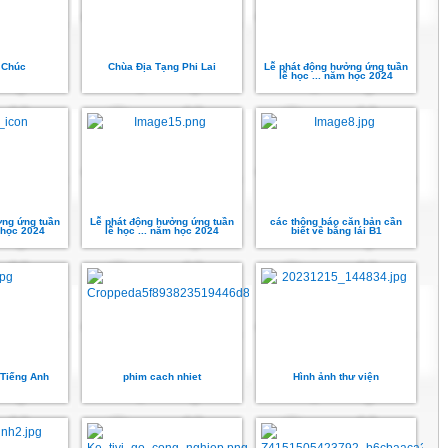
 Chúc
Chùa Địa Tạng Phi Lai
Lễ phát động hưởng ứng tuần
lễ học ... năm học 2024
ởng ứng tuần
Lễ phát động hưởng ứng tuần
các thông báo căn bản cần
m học 2024
lễ học ... năm học 2024
biết về bằng lái B1
 Tiếng Anh
phim cach nhiet
Hình ảnh thư viện