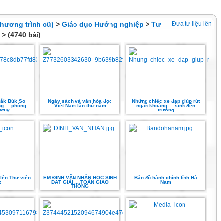
hương trình cũ)
>
Giáo dục Hướng nghiệp
>
Tư
Đưa tư liệu lên
> (4740 bài)
ắk Búk So
Ngày sách và văn hóa đọc
Những chiếc xe đạp giúp rút
g ... phòng
Việt Nam lần thứ năm
ngắn khoảng ... sinh đến
atuy
trường
 lên Thư viện
EM ĐINH VĂN NHÂN HỌC SINH
Bản đồ hành chính tỉnh Hà
t
ĐẠT GIẢI ... TOÀN GIAO
Nam
THÔNG