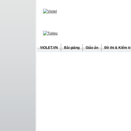
ViOLET.VN
Bài giảng
Giáo án
Đề thi & Kiểm t