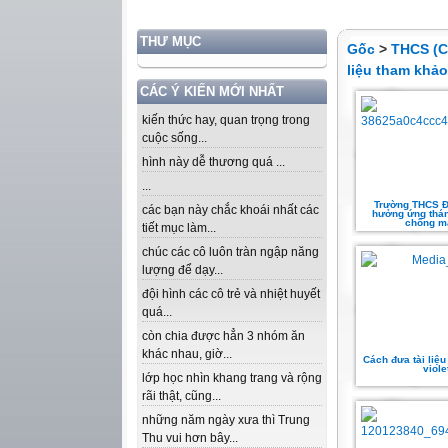
THƯ MỤC
Gốc
>
THCS (C
liệu tham khảo
CÁC Ý KIẾN MỚI NHẤT
kiến thức hay, quan trọng trong
cuộc sống...
hình này dễ thương quá ...
...
Trường THCS Đ
các bạn này chắc khoái nhất các
hưởng ứng thán
chống m
tiết mục làm...
chúc các cô luôn tràn ngập năng
lượng để dạy...
đội hình các cô trẻ và nhiệt huyết
quá...
còn chia được hẳn 3 nhóm ăn
khác nhau, giờ...
Cách đưa tài liệu
viole
lớp học nhìn khang trang và rộng
rãi thật, cũng...
những năm ngày xưa thì Trung
Thu vui hơn bây...