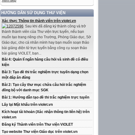
Xem tiếp
HƯỚNG DẪN SỬ DỤNG THƯ VIỆN
Xác thực Thông tin thành viên trên violet.vn
Sau khi đã đăng ký thành công và trở
thành thành viên của Thư viện trực tuyến, nếu bạn
muốn tạo trang riêng cho Trường, Phòng Giáo dục, Sở
Giáo dục, cho cá nhân mình hay bạn muốn soạn thảo
bài giảng điện tử trực tuyến bằng công cụ soạn thảo
bài giảng ViOLET, bạn...
Bài 4: Quản lí ngân hàng câu hỏi và sinh đề có điều
kiện
Bài 3: Tạo đề thi trắc nghiệm trực tuyến dạng chọn
một đáp án đúng
Bài 2: Tạo cây thư mục chứa câu hỏi trắc nghiệm
đồng bộ với danh mục SGK
Bài 1: Hướng dẫn tạo đề thi trắc nghiệm trực tuyến
Lấy lại Mật khẩu trên violet.vn
Kích hoạt tài khoản (Xác nhận thông tin liên hệ) trên
violet.vn
Đăng ký Thành viên trên Thư viện ViOLET
Tạo website Thư viện Giáo dục trên violet.vn