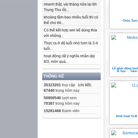
nhanh thật, vài tháng nữa lại tới
Trung Thu rồi...
khoảng tầm bao nhiêu tuổi thì có
Chùa Tam
thể cho trẻ...
Có thể kết hợp xen kẽ dùng thìa
với những...
Thực ra ở độ tuổi nhỏ hơn là 3-4
tuổi...
hoạt động rất ý nghĩa nhân dịp
8/3, món quà...
Lễ phát động hư
lễ học ... nă
THỐNG KÊ
35323201
truy cập (
chi tiết
)
67440
trong hôm nay
50900546
lượt xem
70387
trong hôm nay
15281468
thành viên
Sinh hoạt CLB