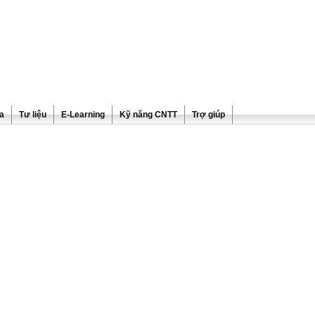
ra
Tư liệu
E-Learning
Kỹ năng CNTT
Trợ giúp