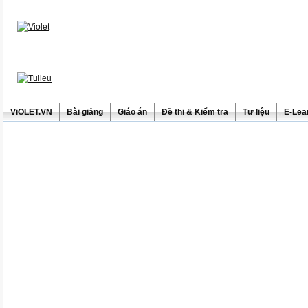
ViOLET.VN
Bài giảng
Giáo án
Đề thi & Kiểm tra
Tư liệu
E-Lea