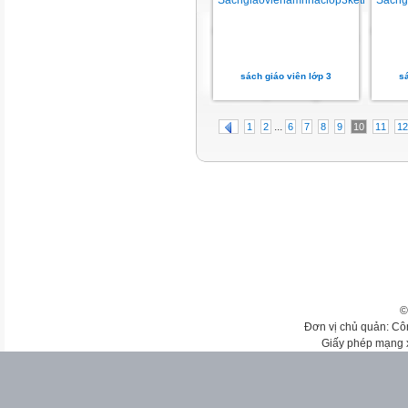
sách giáo viên lớp 3
sá
...
1
2
6
7
8
9
10
11
12
©
Đơn vị chủ quản: Cô
Giấy phép mạng 