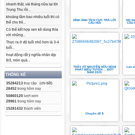
nhanh thật, vài tháng nữa lại tới
Trung Thu rồi...
khoảng tầm bao nhiêu tuổi thì có
HÌNH ẢNH TÍCH CỰC TRẢ LỜI
HỌ SI
thể cho trẻ...
CÂU HỎI
CÂU 
Có thể kết hợp xen kẽ dùng thìa
với những...
Thực ra ở độ tuổi nhỏ hơn là 3-4
tuổi...
hoạt động rất ý nghĩa nhân dịp
8/3, món quà...
THẦY HT NGUYỄN HỮU NGHỊ
Lao đ
PHÁT BIỂU TUYÊN ... ĐỜI"
NĂM 2025
THỐNG KÊ
35284213
truy cập (
chi tiết
)
28452
trong hôm nay
50860120
lượt xem
29961
trong hôm nay
15281432
thành viên
Chuyên đề 8