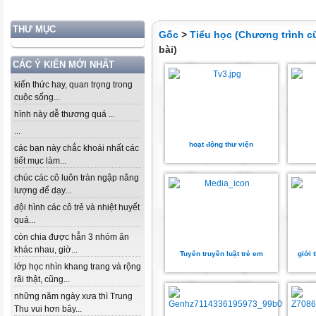
THƯ MỤC
Gốc
>
Tiểu học (Chương trình c
bài)
CÁC Ý KIẾN MỚI NHẤT
kiến thức hay, quan trọng trong
cuộc sống...
hình này dễ thương quá ...
...
hoạt động thư viện
các bạn này chắc khoái nhất các
tiết mục làm...
chúc các cô luôn tràn ngập năng
lượng để dạy...
đội hình các cô trẻ và nhiệt huyết
quá...
còn chia được hẳn 3 nhóm ăn
khác nhau, giờ...
Tuyên truyền luật trẻ em
giới 
lớp học nhìn khang trang và rộng
rãi thật, cũng...
những năm ngày xưa thì Trung
Thu vui hơn bây...