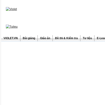
ViOLET.VN
Bài giảng
Giáo án
Đề thi & Kiểm tra
Tư liệu
E-Lea