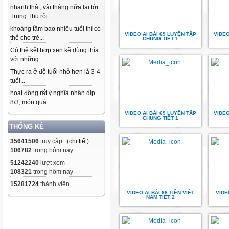
nhanh thật, vài tháng nữa lại tới
Trung Thu rồi...
khoảng tầm bao nhiêu tuổi thì có
VIDEO AI BÀI 69 LUYỆN TẬP
VIDEO
thể cho trẻ...
CHUNG TIẾT 1
Có thể kết hợp xen kẽ dùng thìa
với những...
Thực ra ở độ tuổi nhỏ hơn là 3-4
tuổi...
hoạt động rất ý nghĩa nhân dịp
8/3, món quà...
VIDEO AI BÀI 69 LUYỆN TẬP
VIDEO
CHUNG TIẾT 1
THỐNG KÊ
35641506
truy cập (
chi tiết
)
106782
trong hôm nay
51242240
lượt xem
108321
trong hôm nay
15281724
thành viên
VIDEO AI BÀI 68 TIỀN VIỆT
VIDE
NAM TIẾT 2