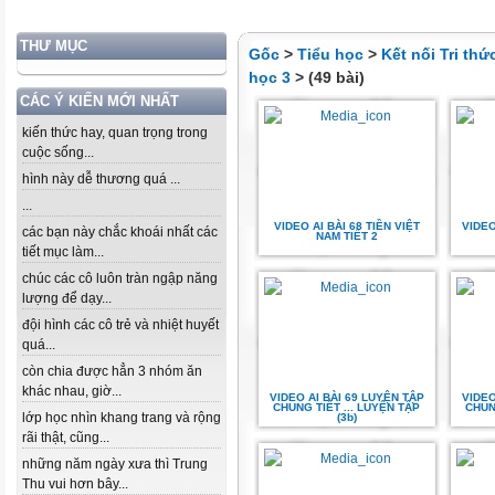
THƯ MỤC
Gốc
>
Tiểu học
>
Kết nối Tri th
học 3
> (49 bài)
CÁC Ý KIẾN MỚI NHẤT
kiến thức hay, quan trọng trong
cuộc sống...
hình này dễ thương quá ...
...
VIDEO AI BÀI 68 TIỀN VIỆT
VIDEO
các bạn này chắc khoái nhất các
NAM TIẾT 2
tiết mục làm...
chúc các cô luôn tràn ngập năng
lượng để dạy...
đội hình các cô trẻ và nhiệt huyết
quá...
còn chia được hẳn 3 nhóm ăn
khác nhau, giờ...
VIDEO AI BÀI 69 LUYỆN TẬP
VIDEO
CHUNG TIẾT ... LUYỆN TẬP
CHUN
lớp học nhìn khang trang và rộng
(3b)
rãi thật, cũng...
những năm ngày xưa thì Trung
Thu vui hơn bây...