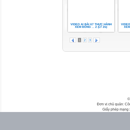
VIDEO AI BÀI 67 THỰC HÀNH
VIDEO
XEM ĐỒNG ... 2 (LT 2b)
XEM 
1
2
3
©
Đơn vị chủ quản: Cô
Giấy phép mạng 