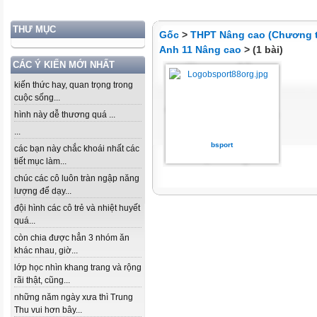
THƯ MỤC
Gốc
>
THPT Nâng cao (Chương t
Anh 11 Nâng cao
> (1 bài)
CÁC Ý KIẾN MỚI NHẤT
kiến thức hay, quan trọng trong
cuộc sống...
hình này dễ thương quá ...
...
bsport
các bạn này chắc khoái nhất các
tiết mục làm...
chúc các cô luôn tràn ngập năng
lượng để dạy...
đội hình các cô trẻ và nhiệt huyết
quá...
còn chia được hẳn 3 nhóm ăn
khác nhau, giờ...
lớp học nhìn khang trang và rộng
rãi thật, cũng...
những năm ngày xưa thì Trung
Thu vui hơn bây...