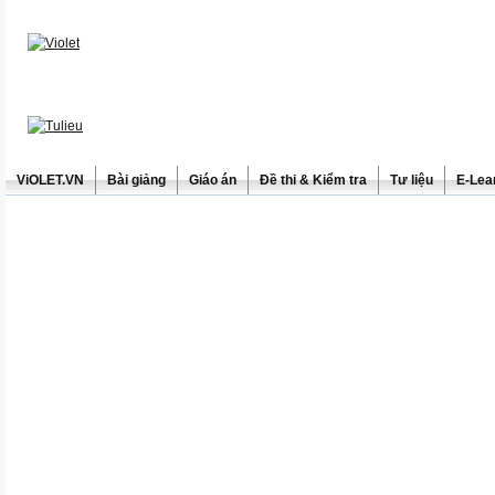
ViOLET.VN
Bài giảng
Giáo án
Đề thi & Kiểm tra
Tư liệu
E-Lea