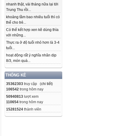
nhanh thật, vài tháng nữa lại tới
Trung Thu rồi...
khoảng tầm bao nhiêu tuổi thì có
thể cho trẻ...
Có thể kết hợp xen kẽ dùng thìa
với những...
Thực ra ở độ tuổi nhỏ hơn là 3-4
tuổi...
hoạt động rất ý nghĩa nhân dịp
8/3, món quà...
THỐNG KÊ
35362303
truy cập (
chi tiết
)
106542
trong hôm nay
50940813
lượt xem
110654
trong hôm nay
15281524
thành viên