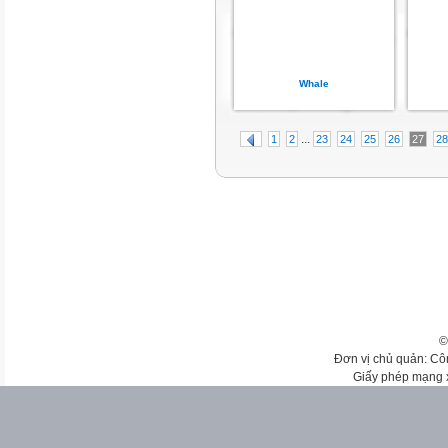
Whale
...
1
2
23
24
25
26
27
28
©
Đơn vị chủ quản: Cô
Giấy phép mạng 