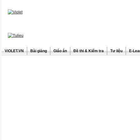
ViOLET.VN
Bài giảng
Giáo án
Đề thi & Kiểm tra
Tư liệu
E-Lea