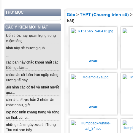
THƯ MỤC
Gốc
>
THPT (Chương trình cũ)
bài)
CÁC Ý KIẾN MỚI NHẤT
kiến thức hay, quan trọng trong
cuộc sống...
hình này dễ thương quá ...
...
Whale
các bạn này chắc khoái nhất các
tiết mục làm...
chúc các cô luôn tràn ngập năng
lượng để dạy...
đội hình các cô trẻ và nhiệt huyết
quá...
còn chia được hẳn 3 nhóm ăn
khác nhau, giờ...
Whale
lớp học nhìn khang trang và rộng
rãi thật, cũng...
những năm ngày xưa thì Trung
Thu vui hơn bây...