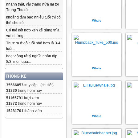
nhanh thật, vài tháng nữa lại tới
Trung Thu rồi...
khoảng tầm bao nhiêu tuổi thì có
Whale
thể cho trẻ...
Có thể kết hợp xen kẽ dùng thìa
với những...
Thực ra ở độ tuổi nhỏ hơn là 3-4
tuổi...
hoạt động rất ý nghĩa nhân dịp
8/3, món quà...
Whale
THỐNG KÊ
35566053
truy cập (
chi tiết
)
31330
trong hôm nay
51165791
lượt xem
31872
trong hôm nay
15281701
thành viên
Whale