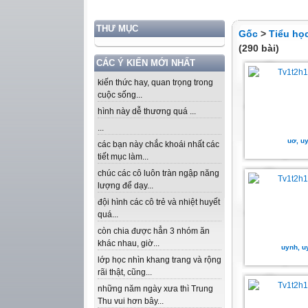
THƯ MỤC
Gốc
>
Tiểu họ
(290 bài)
CÁC Ý KIẾN MỚI NHẤT
kiến thức hay, quan trọng trong
cuộc sống...
hình này dễ thương quá ...
...
uơ, u
các bạn này chắc khoái nhất các
tiết mục làm...
chúc các cô luôn tràn ngập năng
lượng để dạy...
đội hình các cô trẻ và nhiệt huyết
quá...
còn chia được hẳn 3 nhóm ăn
khác nhau, giờ...
uynh, u
lớp học nhìn khang trang và rộng
rãi thật, cũng...
những năm ngày xưa thì Trung
Thu vui hơn bây...