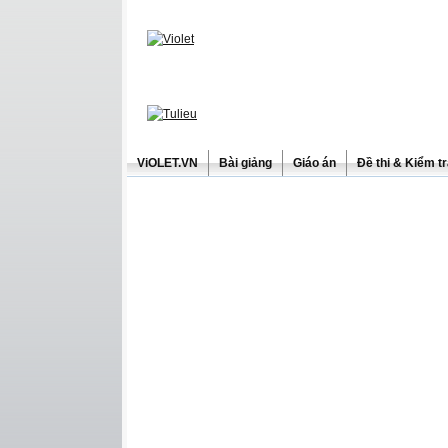
ViOLET.VN
Bài giảng
Giáo án
Đề thi & Kiểm t