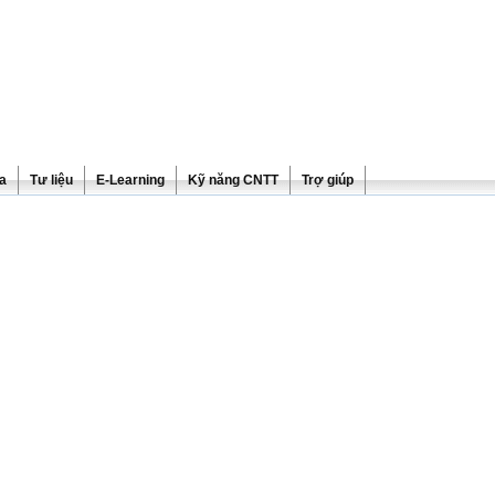
ra
Tư liệu
E-Learning
Kỹ năng CNTT
Trợ giúp