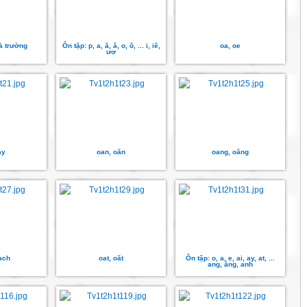
à trường
Ôn tập: p, a, ă, â, o, ô, ... i, iê,
oa, oe
ươ
ay
oan, oăn
oang, oăng
ach
oat, oăt
Ôn tập: o, a, e, ai, ay, at, ...
ang, ăng, anh