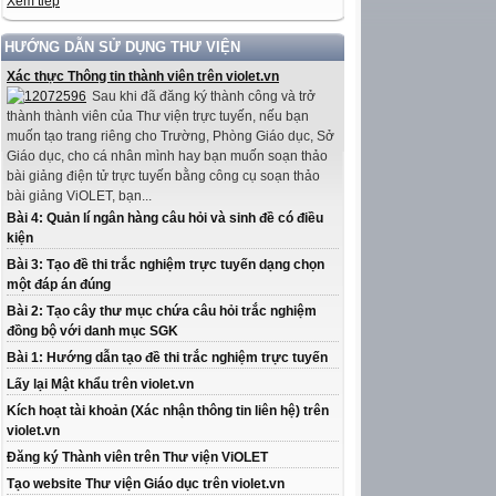
Xem tiếp
HƯỚNG DẪN SỬ DỤNG THƯ VIỆN
Xác thực Thông tin thành viên trên violet.vn
Sau khi đã đăng ký thành công và trở
thành thành viên của Thư viện trực tuyến, nếu bạn
muốn tạo trang riêng cho Trường, Phòng Giáo dục, Sở
Giáo dục, cho cá nhân mình hay bạn muốn soạn thảo
bài giảng điện tử trực tuyến bằng công cụ soạn thảo
bài giảng ViOLET, bạn...
Bài 4: Quản lí ngân hàng câu hỏi và sinh đề có điều
kiện
Bài 3: Tạo đề thi trắc nghiệm trực tuyến dạng chọn
một đáp án đúng
Bài 2: Tạo cây thư mục chứa câu hỏi trắc nghiệm
đồng bộ với danh mục SGK
Bài 1: Hướng dẫn tạo đề thi trắc nghiệm trực tuyến
Lấy lại Mật khẩu trên violet.vn
Kích hoạt tài khoản (Xác nhận thông tin liên hệ) trên
violet.vn
Đăng ký Thành viên trên Thư viện ViOLET
Tạo website Thư viện Giáo dục trên violet.vn