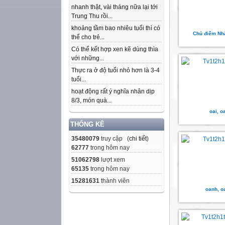
nhanh thật, vài tháng nữa lại tới
Trung Thu rồi...
khoảng tầm bao nhiêu tuổi thì có
Chủ điểm Nh
thể cho trẻ...
Có thể kết hợp xen kẽ dùng thìa
với những...
Thực ra ở độ tuổi nhỏ hơn là 3-4
tuổi...
hoạt động rất ý nghĩa nhân dịp
8/3, món quà...
oai, o
THỐNG KÊ
35480079
truy cập (
chi tiết
)
62777
trong hôm nay
51062798
lượt xem
65135
trong hôm nay
15281631
thành viên
oanh, o