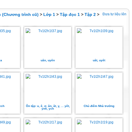
c (Chương trình cũ)
>
Lớp 1
>
Tập đọc 1
>
Tập 2
>
Đưa tư liệu lên
ya
uân, uyên
uât, uyêt
ych
Ôn tập: u, ê, ơ, ân, ât, y, ... yêt,
Chủ điểm Nhà trường
ynh, ych