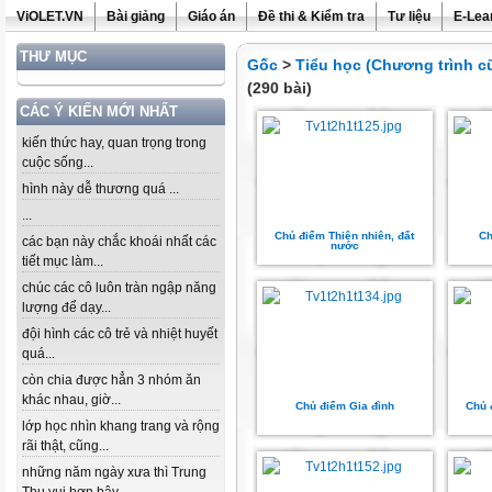
ViOLET.VN
Bài giảng
Giáo án
Đề thi & Kiểm tra
Tư liệu
E-Lea
THƯ MỤC
Gốc
>
Tiểu học (Chương trình c
(290 bài)
CÁC Ý KIẾN MỚI NHẤT
kiến thức hay, quan trọng trong
cuộc sống...
hình này dễ thương quá ...
...
Chủ điểm Thiên nhiên, đất
Ch
các bạn này chắc khoái nhất các
nước
tiết mục làm...
chúc các cô luôn tràn ngập năng
lượng để dạy...
đội hình các cô trẻ và nhiệt huyết
quá...
còn chia được hẳn 3 nhóm ăn
khác nhau, giờ...
Chủ điểm Gia đình
Chủ 
lớp học nhìn khang trang và rộng
rãi thật, cũng...
những năm ngày xưa thì Trung