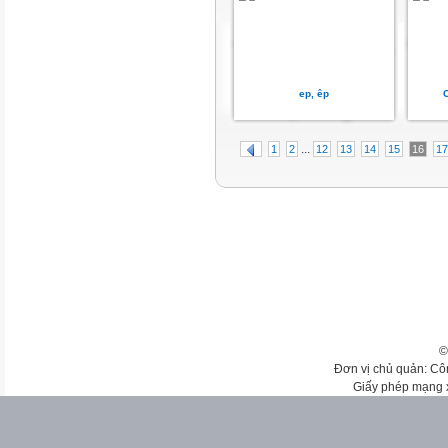
ep, êp
...
1
2
12
13
14
15
16
17
©
Đơn vị chủ quản: Cô
Giấy phép mạng 