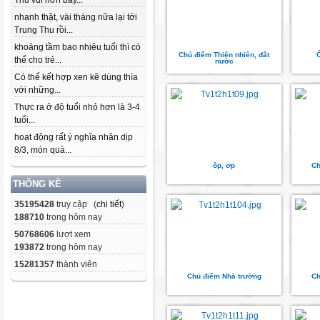
Thu vui hơn bây...
nhanh thật, vài tháng nữa lại tới
Trung Thu rồi...
khoảng tầm bao nhiêu tuổi thì có
Chủ điểm Thiên nhiên, đất
Ô
thể cho trẻ...
nước
Có thể kết hợp xen kẽ dùng thìa
với những...
Thực ra ở độ tuổi nhỏ hơn là 3-4
tuổi...
hoạt động rất ý nghĩa nhân dịp
8/3, món quà...
ôp, ơp
Ch
THỐNG KÊ
35195428
truy cập (
chi tiết
)
188710
trong hôm nay
50768606
lượt xem
193872
trong hôm nay
15281357
thành viên
Chủ điểm Nhà trường
Ch