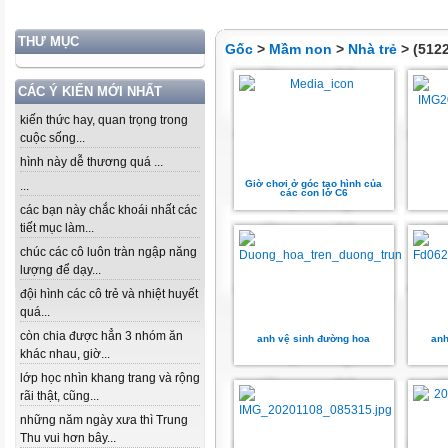
THƯ MỤC
Gốc
>
Mầm non
>
Nhà trẻ
> (5122
CÁC Ý KIẾN MỚI NHẤT
kiến thức hay, quan trọng trong
cuộc sống...
hình này dễ thương quá ...
Giờ chơi ở góc tạo hình của
...
các con lớ C6
các bạn này chắc khoái nhất các
tiết mục làm...
chúc các cô luôn tràn ngập năng
lượng để dạy...
đội hình các cô trẻ và nhiệt huyết
quá...
còn chia được hẳn 3 nhóm ăn
anh vệ sinh đường hoa
anh
khác nhau, giờ...
lớp học nhìn khang trang và rộng
rãi thật, cũng...
những năm ngày xưa thì Trung
Thu vui hơn bây...