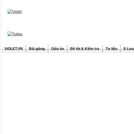
ViOLET.VN
Bài giảng
Giáo án
Đề thi & Kiểm tra
Tư liệu
E-Lea