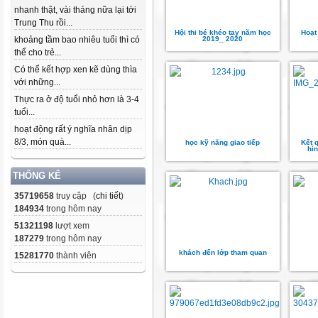
nhanh thật, vài tháng nữa lại tới
Trung Thu rồi...
Hội thi bé khéo tay năm học
Hoạt
khoảng tầm bao nhiêu tuổi thì có
2019_ 2020
thể cho trẻ...
Có thể kết hợp xen kẽ dùng thìa
với những...
Thực ra ở độ tuổi nhỏ hơn là 3-4
tuổi...
hoạt động rất ý nghĩa nhân dịp
8/3, món quà...
học kỹ năng giao tiếp
Kết 
hìn
THỐNG KÊ
35719658
truy cập (
chi tiết
)
184934
trong hôm nay
51321198
lượt xem
187279
trong hôm nay
khách đến lớp tham quan
15281770
thành viên