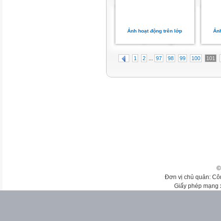
Ảnh hoạt động trên lớp
Ảnh
...
1
2
97
98
99
100
101
©
Đơn vị chủ quản: Cô
Giấy phép mạng 