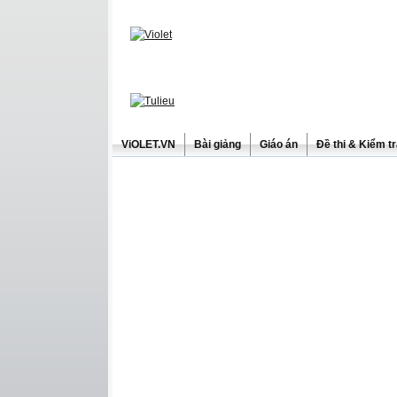
ViOLET.VN
Bài giảng
Giáo án
Đề thi & Kiểm t