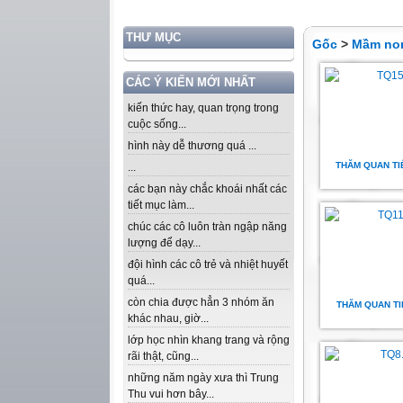
THƯ MỤC
Gốc
>
Mầm no
CÁC Ý KIẾN MỚI NHẤT
kiến thức hay, quan trọng trong
cuộc sống...
hình này dễ thương quá ...
THĂM QUAN TI
...
các bạn này chắc khoái nhất các
tiết mục làm...
chúc các cô luôn tràn ngập năng
lượng để dạy...
đội hình các cô trẻ và nhiệt huyết
quá...
còn chia được hẳn 3 nhóm ăn
THĂM QUAN TI
khác nhau, giờ...
lớp học nhìn khang trang và rộng
rãi thật, cũng...
những năm ngày xưa thì Trung
Thu vui hơn bây...