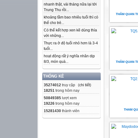
nhanh thật, vài tháng nữa lại tới
Trung Thu rồi...
THĂM QUAN TI
khoảng tầm bao nhiêu tuổi thì có
thể cho trẻ...
Có thể kết hợp xen kẽ dùng thìa
với những...
Thực ra ở độ tuổi nhỏ hơn là 3-4
tuổi...
hoạt động rất ý nghĩa nhân dịp
8/3, món quà...
THĂM QUAN TI
THỐNG KÊ
35274012
truy cập (
chi tiết
)
18251
trong hôm nay
50849385
lượt xem
19226
trong hôm nay
THAM QU
15281430
thành viên