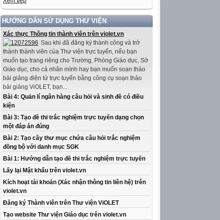
Xem tiếp
HƯỚNG DẪN SỬ DỤNG THƯ VIỆN
Xác thực Thông tin thành viên trên violet.vn
Sau khi đã đăng ký thành công và trở
thành thành viên của Thư viện trực tuyến, nếu bạn
muốn tạo trang riêng cho Trường, Phòng Giáo dục, Sở
Giáo dục, cho cá nhân mình hay bạn muốn soạn thảo
bài giảng điện tử trực tuyến bằng công cụ soạn thảo
bài giảng ViOLET, bạn...
Bài 4: Quản lí ngân hàng câu hỏi và sinh đề có điều
kiện
Bài 3: Tạo đề thi trắc nghiệm trực tuyến dạng chọn
một đáp án đúng
Bài 2: Tạo cây thư mục chứa câu hỏi trắc nghiệm
đồng bộ với danh mục SGK
Bài 1: Hướng dẫn tạo đề thi trắc nghiệm trực tuyến
Lấy lại Mật khẩu trên violet.vn
Kích hoạt tài khoản (Xác nhận thông tin liên hệ) trên
violet.vn
Đăng ký Thành viên trên Thư viện ViOLET
Tạo website Thư viện Giáo dục trên violet.vn