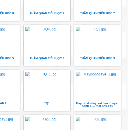
ỂU HỌC 8
THĂM QUAN TIỂU HỌC 7
THĂM QUAN TIỂU HỌC 7
ỂU HỌC 5
THĂM QUAN TIỂU HỌC 4
THĂM QUAN TIỂU HỌC 3
AN 2
TQ1
May do do day vat lieu chuyen
nghiep ... moi nhu cau