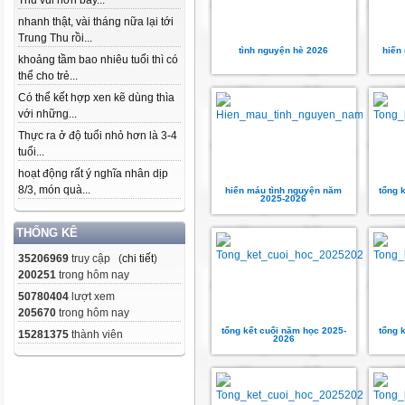
Thu vui hơn bây...
nhanh thật, vài tháng nữa lại tới
Trung Thu rồi...
tình nguyện hè 2026
hiến
khoảng tầm bao nhiêu tuổi thì có
thể cho trẻ...
Có thể kết hợp xen kẽ dùng thìa
với những...
Thực ra ở độ tuổi nhỏ hơn là 3-4
tuổi...
hoạt động rất ý nghĩa nhân dịp
8/3, món quà...
hiến máu tình nguyện năm
tổng 
2025-2026
THỐNG KÊ
35206969
truy cập (
chi tiết
)
200251
trong hôm nay
50780404
lượt xem
205670
trong hôm nay
tổng kết cuối năm học 2025-
tổng 
15281375
thành viên
2026