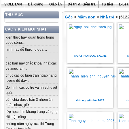
ViOLET.VN
Bài giảng
Giáo án
Đề thi & Kiểm tra
Tư liệu
E-Lea
THƯ MỤC
Gốc
>
Mầm non
>
Nhà trẻ
> (5122
CÁC Ý KIẾN MỚI NHẤT
kiến thức hay, quan trọng trong
cuộc sống...
hình này dễ thương quá ...
NGÀY HỘI ĐỌC SACH1
N
...
các bạn này chắc khoái nhất các
tiết mục làm...
chúc các cô luôn tràn ngập năng
lượng để dạy...
đội hình các cô trẻ và nhiệt huyết
quá...
còn chia được hẳn 3 nhóm ăn
tinh nguyện hè 2026
ti
khác nhau, giờ...
lớp học nhìn khang trang và rộng
rãi thật, cũng...
những năm ngày xưa thì Trung