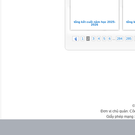
tổng kết cuối năm học 2025-
tổng 
2026
...
1
2
3
4
5
6
284
285
©
Đơn vị chủ quản: Cô
Giấy phép mạng 