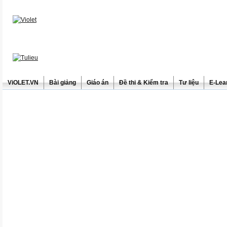
ViOLET.VN
Bài giảng
Giáo án
Đề thi & Kiểm tra
Tư liệu
E-Lea