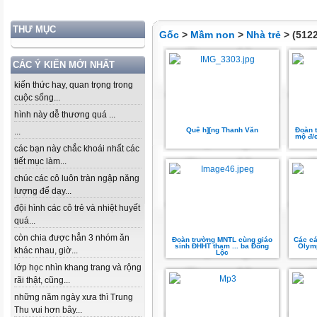
THƯ MỤC
Gốc
>
Mầm non
>
Nhà trẻ
> (5122
CÁC Ý KIẾN MỚI NHẤT
kiến thức hay, quan trọng trong
cuộc sống...
hình này dễ thương quá ...
Quê h][ng Thanh Văn
Đoàn 
...
mộ đ/
các bạn này chắc khoái nhất các
tiết mục làm...
chúc các cô luôn tràn ngập năng
lượng để dạy...
đội hình các cô trẻ và nhiệt huyết
quá...
còn chia được hẳn 3 nhóm ăn
Đoàn trường MNTL cùng giáo
Các cá
sinh ĐHHT tham ... ba Đồng
Olymp
khác nhau, giờ...
Lộc
lớp học nhìn khang trang và rộng
rãi thật, cũng...
những năm ngày xưa thì Trung
Thu vui hơn bây...