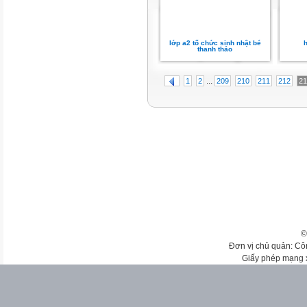
lớp a2 tổ chức sinh nhật bé
h
thanh thảo
...
1
2
209
210
211
212
21
©
Đơn vị chủ quản: Cô
Giấy phép mạng 