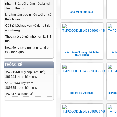
nhanh thật, vài tháng nữa lại tới
Trung Thu rồi...
cho toi di lam mua
khoảng tầm bao nhiêu tuổi thì có
thể cho trẻ...
Có thể kết hợp xen kẽ dùng thìa
với những...
Thực ra ở độ tuổi nhỏ hơn là 3-4
tuổi...
hoạt động rất ý nghĩa nhân dịp
8/3, món quà...
các cô nuôi đang chế biến
các b
thực phẩm
THỐNG KÊ
35721568
truy cập (
chi tiết
)
186844
trong hôm nay
51323144
lượt xem
189225
trong hôm nay
hội thi bé vui khỏe
giờ ho
15281774
thành viên