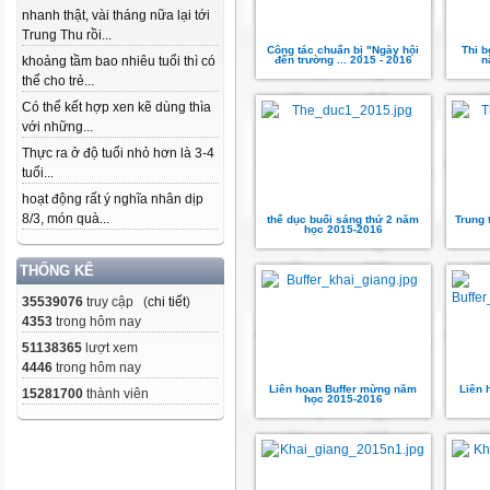
nhanh thật, vài tháng nữa lại tới
Trung Thu rồi...
Công tác chuẩn bị "Ngày hội
Thi b
khoảng tầm bao nhiêu tuổi thì có
đến trường ... 2015 - 2016
n
thể cho trẻ...
Có thể kết hợp xen kẽ dùng thìa
với những...
Thực ra ở độ tuổi nhỏ hơn là 3-4
tuổi...
hoạt động rất ý nghĩa nhân dịp
8/3, món quà...
thể dục buổi sáng thứ 2 năm
Trung 
học 2015-2016
THỐNG KÊ
35539076
truy cập (
chi tiết
)
4353
trong hôm nay
51138365
lượt xem
4446
trong hôm nay
Liên hoan Buffer mừng năm
Liên 
15281700
thành viên
học 2015-2016