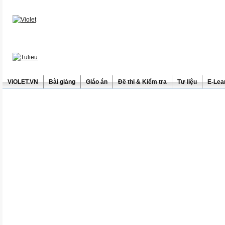
ViOLET.VN
Bài giảng
Giáo án
Đề thi & Kiểm tra
Tư liệu
E-Lea