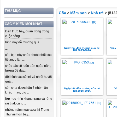
THƯ MỤC
Gốc
>
Mầm non
>
Nhà trẻ
> (5122
CÁC Ý KIẾN MỚI NHẤT
kiến thức hay, quan trọng trong
cuộc sống...
hình này dễ thương quá ...
Ngày hội đến trường của bé
Ngày 
...
NH 2015-2016
các bạn này chắc khoái nhất các
tiết mục làm...
chúc các cô luôn tràn ngập năng
lượng để dạy...
đội hình các cô trẻ và nhiệt huyết
quá...
còn chia được hẳn 3 nhóm ăn
Ngày hội đến trường của bé
V
NH 2015-2016
khác nhau, giờ...
lớp học nhìn khang trang và rộng
rãi thật, cũng...
những năm ngày xưa thì Trung
Thu vui hơn bây...