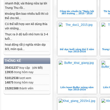
nhanh thật, vài tháng nữa lại tới
Trung Thu rồi...
Công tác chuẩn bị "Ngày hội
Thi b
khoảng tầm bao nhiêu tuổi thì có
đến trường ... 2015 - 2016
n
thể cho trẻ...
Có thể kết hợp xen kẽ dùng thìa
với những...
Thực ra ở độ tuổi nhỏ hơn là 3-4
tuổi...
hoạt động rất ý nghĩa nhân dịp
8/3, món quà...
thể dục buổi sáng thứ 2 năm
Trung 
học 2015-2016
THỐNG KÊ
35431237
truy cập (
chi tiết
)
13935
trong hôm nay
51012538
lượt xem
14875
trong hôm nay
Liên hoan Buffer mừng năm
Liên 
15281588
thành viên
học 2015-2016