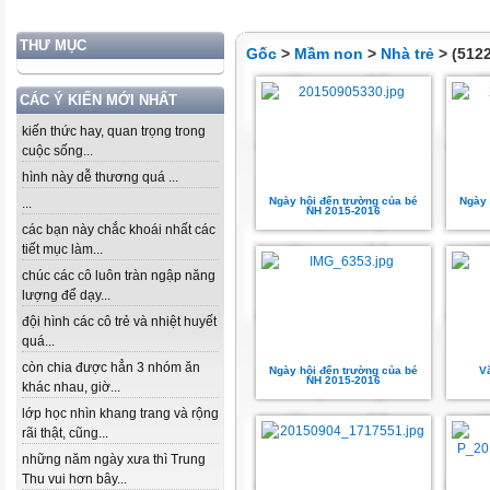
THƯ MỤC
Gốc
>
Mầm non
>
Nhà trẻ
> (5122
CÁC Ý KIẾN MỚI NHẤT
kiến thức hay, quan trọng trong
cuộc sống...
hình này dễ thương quá ...
Ngày hội đến trường của bé
Ngày 
...
NH 2015-2016
các bạn này chắc khoái nhất các
tiết mục làm...
chúc các cô luôn tràn ngập năng
lượng để dạy...
đội hình các cô trẻ và nhiệt huyết
quá...
còn chia được hẳn 3 nhóm ăn
Ngày hội đến trường của bé
V
NH 2015-2016
khác nhau, giờ...
lớp học nhìn khang trang và rộng
rãi thật, cũng...
những năm ngày xưa thì Trung
Thu vui hơn bây...