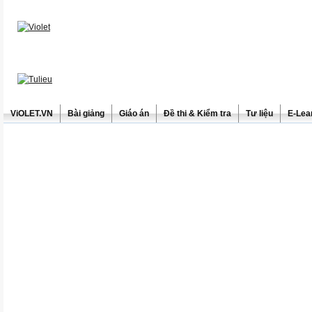
ViOLET.VN
Bài giảng
Giáo án
Đề thi & Kiểm tra
Tư liệu
E-Lea