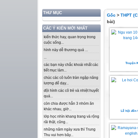
THƯ MỤC
Gốc
>
THPT (C
bài)
CÁC Ý KIẾN MỚI NHẤT
kiến thức hay, quan trọng trong
cuộc sống...
hình này dễ thương quá ...
...
Truyện 
các bạn này chắc khoái nhất các
tiết mục làm...
chúc các cô luôn tràn ngập năng
lượng để dạy...
đội hình các cô trẻ và nhiệt huyết
quá...
còn chia được hẳn 3 nhóm ăn
khác nhau, giờ...
Lễ hội đền
lớp học nhìn khang trang và rộng
rãi thật, cũng...
những năm ngày xưa thì Trung
Thu vui hơn bây...