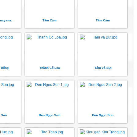
mayana.
Tấm Cám
Tấm Cám
 Bống
Thành Cổ Loa
Tấm và Bụt
 Sơn
Đền Ngọc Sơn
Đền Ngọc Sơn