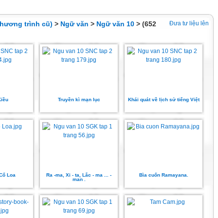
hương trình cũ)
>
Ngữ văn
>
Ngữ văn 10
> (652
Đưa tư liệu lên
Kiều
Truyền kì mạn lục
Khái quát về lịch sử tiếng Việt
 Cổ Loa
Ra -ma, Xi - ta, Lắc - ma ... -
Bìa cuốn Ramayana.
man .