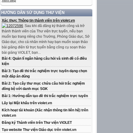
Xem tiếp
HƯỚNG DẪN SỬ DỤNG THƯ VIỆN
Xác thực Thông tin thành viên trên violet.vn
Sau khi đã đăng ký thành công và trở
thành thành viên của Thư viện trực tuyến, nếu bạn
muốn tạo trang riêng cho Trường, Phòng Giáo dục, Sở
Giáo dục, cho cá nhân mình hay bạn muốn soạn thảo
bài giảng điện tử trực tuyến bằng công cụ soạn thảo
bài giảng ViOLET, bạn...
Bài 4: Quản lí ngân hàng câu hỏi và sinh đề có điều
kiện
Bài 3: Tạo đề thi trắc nghiệm trực tuyến dạng chọn
một đáp án đúng
Bài 2: Tạo cây thư mục chứa câu hỏi trắc nghiệm
đồng bộ với danh mục SGK
Bài 1: Hướng dẫn tạo đề thi trắc nghiệm trực tuyến
Lấy lại Mật khẩu trên violet.vn
Kích hoạt tài khoản (Xác nhận thông tin liên hệ) trên
violet.vn
Đăng ký Thành viên trên Thư viện ViOLET
Tạo website Thư viện Giáo dục trên violet.vn