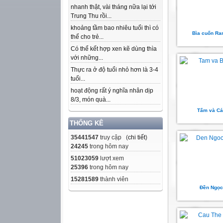
nhanh thật, vài tháng nữa lại tới
Trung Thu rồi...
khoảng tầm bao nhiêu tuổi thì có
Bìa cuốn Ra
thể cho trẻ...
Có thể kết hợp xen kẽ dùng thìa
với những...
Thực ra ở độ tuổi nhỏ hơn là 3-4
tuổi...
hoạt động rất ý nghĩa nhân dịp
8/3, món quà...
Tấm và Cá
THỐNG KÊ
35441547
truy cập (
chi tiết
)
24245
trong hôm nay
51023059
lượt xem
25396
trong hôm nay
15281589
thành viên
Đền Ngọc