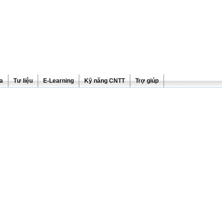
ra
Tư liệu
E-Learning
Kỹ năng CNTT
Trợ giúp