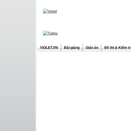
ViOLET.VN
Bài giảng
Giáo án
Đề thi & Kiểm t