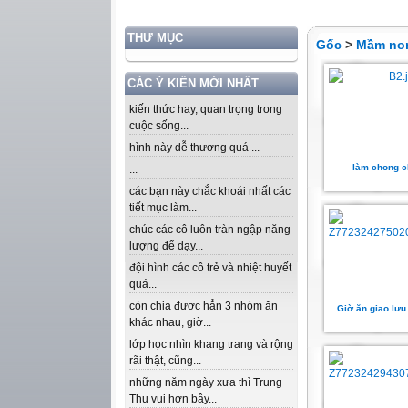
THƯ MỤC
Gốc
>
Mầm no
CÁC Ý KIẾN MỚI NHẤT
kiến thức hay, quan trọng trong
cuộc sống...
hình này dễ thương quá ...
làm chong c
...
các bạn này chắc khoái nhất các
tiết mục làm...
chúc các cô luôn tràn ngập năng
lượng để dạy...
đội hình các cô trẻ và nhiệt huyết
quá...
còn chia được hẳn 3 nhóm ăn
Giờ ăn giao lưu
khác nhau, giờ...
lớp học nhìn khang trang và rộng
rãi thật, cũng...
những năm ngày xưa thì Trung
Thu vui hơn bây...