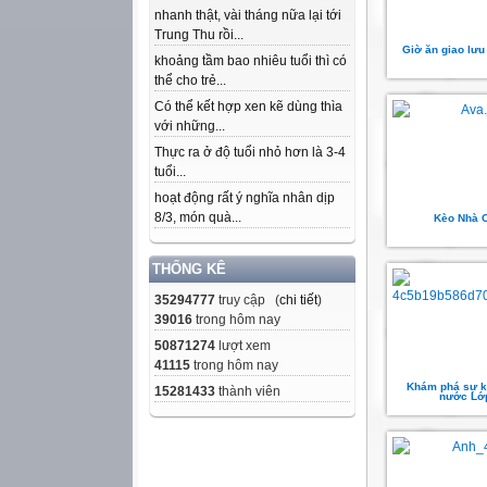
nhanh thật, vài tháng nữa lại tới
Trung Thu rồi...
Giờ ăn giao lưu
khoảng tầm bao nhiêu tuổi thì có
thể cho trẻ...
Có thể kết hợp xen kẽ dùng thìa
với những...
Thực ra ở độ tuổi nhỏ hơn là 3-4
tuổi...
hoạt động rất ý nghĩa nhân dịp
8/3, món quà...
Kèo Nhà C
THỐNG KÊ
35294777
truy cập (
chi tiết
)
39016
trong hôm nay
50871274
lượt xem
41115
trong hôm nay
Khám phá sự k
15281433
thành viên
nước Lớ