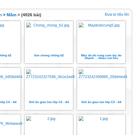
n
>
Mầm
> (4026 bài)
Đưa tư liệu lên
hóng b2
làm chong chóng b2
May do do cung cam tay do
nhanh ... nhieu vat lieu
 lớp C3 - A4
Giờ ăn giao lưu lớp C3 - A4
Giờ ăn giao lưu lớp C3 - A4