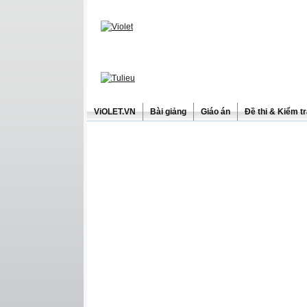
ViOLET.VN
Bài giảng
Giáo án
Đề thi & Kiểm t