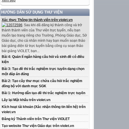
Xem tiếp
HƯỚNG DẪN SỬ DỤNG THƯ VIỆN
Xác thực Thông tin thành viên trên violet.vn
Sau khi đã đăng ký thành công và trở
thành thành viên của Thư viện trực tuyến, nếu bạn
muốn tạo trang riêng cho Trường, Phòng Giáo dục, Sở
Giáo dục, cho cá nhân mình hay bạn muốn soạn thảo
bài giảng điện tử trực tuyến bằng công cụ soạn thảo
bài giảng ViOLET, bạn...
Bài 4: Quản lí ngân hàng câu hỏi và sinh đề có điều
kiện
Bài 3: Tạo đề thi trắc nghiệm trực tuyến dạng chọn
một đáp án đúng
Bài 2: Tạo cây thư mục chứa câu hỏi trắc nghiệm
đồng bộ với danh mục SGK
Bài 1: Hướng dẫn tạo đề thi trắc nghiệm trực tuyến
Lấy lại Mật khẩu trên violet.vn
Kích hoạt tài khoản (Xác nhận thông tin liên hệ) trên
violet.vn
Đăng ký Thành viên trên Thư viện ViOLET
Tạo website Thư viện Giáo dục trên violet.vn