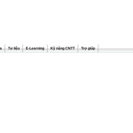
ra
Tư liệu
E-Learning
Kỹ năng CNTT
Trợ giúp