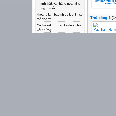
May han mig co 
mong kh
nhanh thật, vài tháng nữa lại tới
Trung Thu rồi...
khoảng tầm bao nhiêu tuổi thì có
Thủ công 1
(14
thể cho trẻ...
Có thể kết hợp xen kẽ dùng thìa
với những...
Thực ra ở độ tuổi nhỏ hơn là 3-4
tuổi...
hoạt động rất ý nghĩa nhân dịp
Han inox bang 
8/3, món quà...
co kha ... l
THỐNG KÊ
Học vần 1
(6 b
35468123
truy cập (
chi tiết
)
50821
trong hôm nay
51050449
lượt xem
52786
trong hôm nay
15281611
thành viên
Gia may han T
nhieu