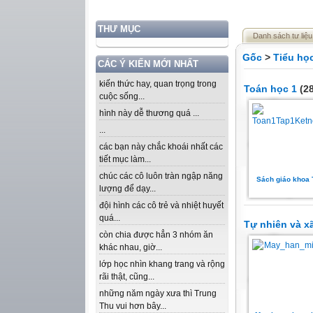
THƯ MỤC
Danh sách tư liệu
Gốc
>
Tiểu họ
CÁC Ý KIẾN MỚI NHẤT
kiến thức hay, quan trọng trong
Toán học 1
(28
cuộc sống...
hình này dễ thương quá ...
...
các bạn này chắc khoái nhất các
tiết mục làm...
chúc các cô luôn tràn ngập năng
Sách giáo khoa 
lượng để dạy...
đội hình các cô trẻ và nhiệt huyết
quá...
Tự nhiên và xã
còn chia được hẳn 3 nhóm ăn
khác nhau, giờ...
lớp học nhìn khang trang và rộng
rãi thật, cũng...
những năm ngày xưa thì Trung
Thu vui hơn bây...