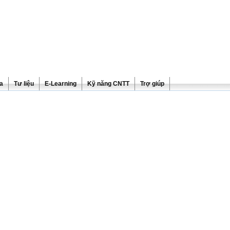
ra
Tư liệu
E-Learning
Kỹ năng CNTT
Trợ giúp