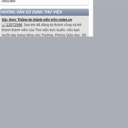
Xem tiếp
HƯỚNG DẪN SỬ DỤNG THƯ VIỆN
Xác thực Thông tin thành viên trên violet.vn
Sau khi đã đăng ký thành công và trở
thành thành viên của Thư viện trực tuyến, nếu bạn
muốn tạo trang riêng cho Trường, Phòng Giáo dục, Sở
Giáo dục, cho cá nhân mình hay bạn muốn soạn thảo
bài giảng điện tử trực tuyến bằng công cụ soạn thảo
bài giảng ViOLET, bạn...
Bài 4: Quản lí ngân hàng câu hỏi và sinh đề có điều
kiện
Bài 3: Tạo đề thi trắc nghiệm trực tuyến dạng chọn
một đáp án đúng
Bài 2: Tạo cây thư mục chứa câu hỏi trắc nghiệm
đồng bộ với danh mục SGK
Bài 1: Hướng dẫn tạo đề thi trắc nghiệm trực tuyến
Lấy lại Mật khẩu trên violet.vn
Kích hoạt tài khoản (Xác nhận thông tin liên hệ) trên
violet.vn
Đăng ký Thành viên trên Thư viện ViOLET
Tạo website Thư viện Giáo dục trên violet.vn