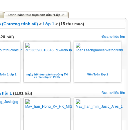
Danh sách thư mục con của "Lớp 1"
c (Chương trình cũ)
>
Lớp 1
> (15 thư mục)
20 bài)
Đưa tư liệu lên
Toán 1 tập 1
ngày hội đọc sách trường TH
Môn Toán lớp 1
xã Tân thạnh 2025
 hội 1
(1181 bài)
Đưa tư liệu lên