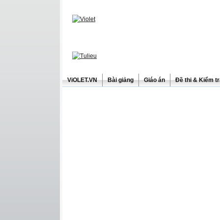
ViOLET.VN
Bài giảng
Giáo án
Đề thi & Kiểm t