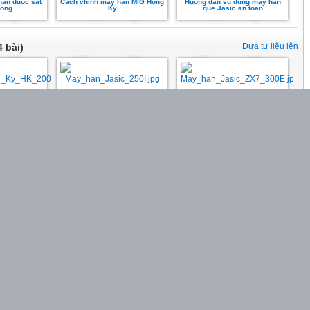
han duoc sat
Cach chinh may han MIG Hong
Huong dan su dung may han
ong
Ky
que Jasic an toan
 bài)
Đưa tư liệu lên
may han que
Máy hàn Jasic 250I
Máy hàn Jasic ZX7 300E
uu y gi?
ài)
Đưa tư liệu lên
IG la bao
máy hàn MIG Jasic
máy cắt plasma
?