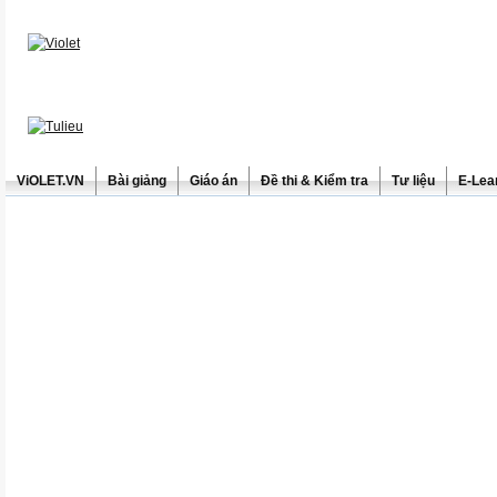
ViOLET.VN
Bài giảng
Giáo án
Đề thi & Kiểm tra
Tư liệu
E-Lea