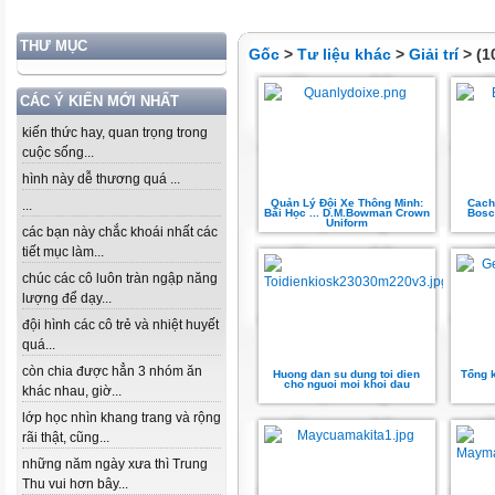
THƯ MỤC
Gốc
>
Tư liệu khác
>
Giải trí
> (1
CÁC Ý KIẾN MỚI NHẤT
kiến thức hay, quan trọng trong
cuộc sống...
hình này dễ thương quá ...
Quản Lý Đội Xe Thông Minh:
Cach
...
Bài Học ... D.M.Bowman Crown
Bosch
Uniform
các bạn này chắc khoái nhất các
tiết mục làm...
chúc các cô luôn tràn ngập năng
lượng để dạy...
đội hình các cô trẻ và nhiệt huyết
quá...
còn chia được hẳn 3 nhóm ăn
Huong dan su dung toi dien
Tổng 
cho nguoi moi khoi dau
khác nhau, giờ...
lớp học nhìn khang trang và rộng
rãi thật, cũng...
những năm ngày xưa thì Trung
Thu vui hơn bây...