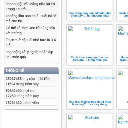
nhanh thật, vài tháng nữa lại tới
Trung Thu rồi...
Cac dong may cua Makita pho
Cach 
khoảng tầm bao nhiêu tuổi thì có
bien bay ... ua chuong nhat
an
thể cho trẻ...
Có thể kết hợp xen kẽ dùng thìa
với những...
Thực ra ở độ tuổi nhỏ hơn là 3-4
tuổi...
hoạt động rất ý nghĩa nhân dịp
8/3, món quà...
Cach thuc sang sua be rua
Huon
sieu am ... kiem muc gia
tram 
THỐNG KÊ
35267455
truy cập (
chi tiết
)
11694
trong hôm nay
50842409
lượt xem
12250
trong hôm nay
May mai Makita nao dang mua
15281430
thành viên
hien nay? ... va xay dung