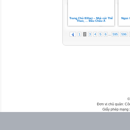
Trang Chủ 8Xbet – Nhà cái Thể
Ngọc 
Thao, ... Đầu Châu Á
...
1
2
3
4
5
6
595
596
©
Đơn vị chủ quản: Cô
Giấy phép mạng 